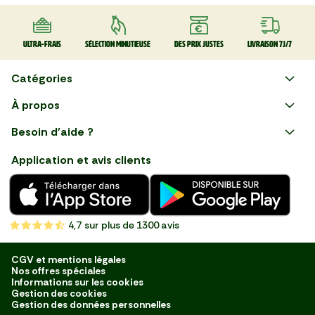
Ultra-frais
Sélection minutieuse
Des prix justes
Livraison 7J/7
Catégories
Faire ses courses en ligne
À propos
Plaisirs d'été
Besoin d'aide ?
Courses en ligne avec Mon
Les champions du BBQ
Nous suivre
Marché : Alliez gain de temps
Application et avis clients
et savoir-faire français en
Nouveautés
choisissant notre service de
livraison de produits frais et
Fruits
de qualité, livrés directement
chez vous. Une expérience
Légumes
de courses en ligne pensée
4,7
sur plus de 1300 avis
pour vous.
Boucherie
Charcuterie
CGV et mentions légales
Nos offres spéciales
Poissonnerie
Informations sur les cookies
Gestion des cookies
Fromagerie
Gestion des données personnelles