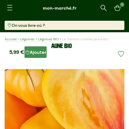
0
Recherche
On vous livre où ?
Accueil
Légumes
Légumes BIO
La Tomate cotelée jaune BIO
La Tomate cotelée jaune BIO
5,99 €
Ajouter
1 Kg
5,99 €/kg