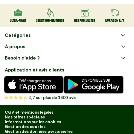
Ultra-frais
Sélection minutieuse
Des prix justes
Livraison 7J/7
Catégories
Faire ses courses en ligne
À propos
Apéro
Besoin d'aide ?
Courses en ligne avec Mon
Plaisirs d'été
Nous suivre
Marché : Alliez gain de temps
Application et avis clients
et savoir-faire français en
Nouveautés
choisissant notre service de
livraison de produits frais et
Fruits
de qualité, livrés directement
chez vous. Une expérience
Légumes
de courses en ligne pensée
4,7
sur plus de 1300 avis
pour vous.
Boucherie
Charcuterie
CGV et mentions légales
Nos offres spéciales
Poissonnerie
Informations sur les cookies
Gestion des cookies
Fromagerie
Gestion des données personnelles