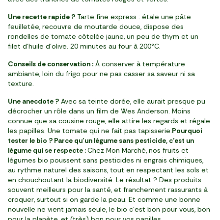
Une recette rapide ?
Tarte fine express : étale une pâte
feuilletée, recouvre de moutarde douce, dispose des
rondelles de tomate côtelée jaune, un peu de thym et un
filet d’huile d’olive. 20 minutes au four à 200°C.
Conseils de conservation :
À conserver à température
ambiante, loin du frigo pour ne pas casser sa saveur ni sa
texture.
Une anecdote ?
Avec sa teinte dorée, elle aurait presque pu
décrocher un rôle dans un film de Wes Anderson. Moins
connue que sa cousine rouge, elle attire les regards et régale
les papilles. Une tomate qui ne fait pas tapisserie.
Pourquoi
tester le bio ? Parce qu’un légume sans pesticide, c’est un
légume qui se respecte :
Chez Mon Marché, nos fruits et
légumes bio poussent sans pesticides ni engrais chimiques,
au rythme naturel des saisons, tout en respectant les sols et
en chouchoutant la biodiversité. Le résultat ? Des produits
souvent meilleurs pour la santé, et franchement rassurants à
croquer, surtout si on garde la peau. Et comme une bonne
nouvelle ne vient jamais seule, le bio c’est bon pour vous, bon
pour la planète, et (très) bon pour vos papilles.