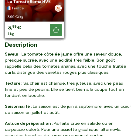
BIO
BIO
Crimée
La Tomate ronde verte BIO
La Tomate ananas
La Tomate à farcir
BIO
BIO
La Tomate rouge divinina
La Tomate redzebra BIO
La Tomate côtelée rouge
anciennes en colis
Tomate grappe Avalantino
La Tomate Roma HVE
a plus, il y en a
France
France
France
France
France
France
France
France
France
France
France
France
France
France
encore !
6,99 €/kg
6,83 €/kg
5,99 €/kg
6,59 €/kg
5,99 €/kg
5,29 €/kg
7,49 €/kg
6,99 €/kg
4,99 €/kg
6,49 €/kg
5,99 €/kg
7,66 €/kg
4,99 €/kg
3,99 €/kg
6
6
5
3
5
5
7
6
4
3
5
11
4
3
99
83
99
95
99
08
49
99
99
89
99
99
99
49
,
,
,
,
,
,
,
,
,
,
,
,
,
,
€
€
€
€
€
€
€
€
€
€
€
€
€
€
8,54 €
Je découvre
1 kg
1 kg
1 kg
600 g (≈5-6 pièces)
1 kg
par 4 (960 g)
1 kg
1 kg
1 kg (≈4-6 pièces)
600 g (≈5-6 pièces)
1 kg
1 kg
1 kg
colis (1,5 kg)
Description
Saveur :
La tomate côtelée jaune offre une saveur douce,
presque sucrée, avec une acidité très faible. Son goût
rappelle celui des tomates ananas, avec une touche fruitée
qui la distingue des variétés rouges plus classiques.
Texture :
Sa chair est charnue, très juteuse, avec une peau
fine et peu de pépins. Elle se tient bien à la coupe tout en
fondant en bouche.
Saisonnalité :
La saison est de juin à septembre, avec un cœur
de saison en juillet et août.
Astuce de préparation :
Parfaite crue en salade ou en
carpaccio coloré. Pour une assiette graphique, alterne-la
avec des tranches de tomates rouges et vertes.