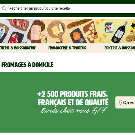
CHERIE & POISSONNERIE
FROMAGERIE & TRAITEUR
ÉPICERIE & BOISSON
e fromages à domicile
On vou
re-deux AOP
La Mozzarella di Bufala x3