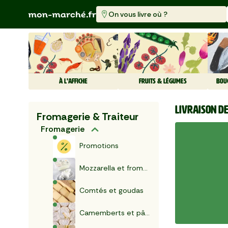
On vous livre où ?
À L'AFFICHE
FRUITS & LÉGUMES
BOU
Livraison d
Fromagerie & Traiteur
Fromagerie
Promotions
Mozzarella et fromages frais
Comtés et goudas
Camemberts et pâtes molles
Le Cantal ent