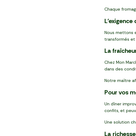
Chaque fromage p
L’exigence
Nous mettons en
transformés et 
La fraîcheu
Chez Mon Marché
dans des conditi
Notre maître aff
Pour vos m
Un dîner improv
confits, et pe
Une solution ch
La richess