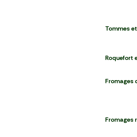
Tommes et 
Roquefort e
Fromages d
Fromages râ