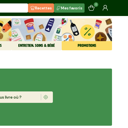
0
Recettes
Mes favoris
S
ENTRETIEN, SOINS & BÉBÉ
PROMOTIONS
s livre où ?