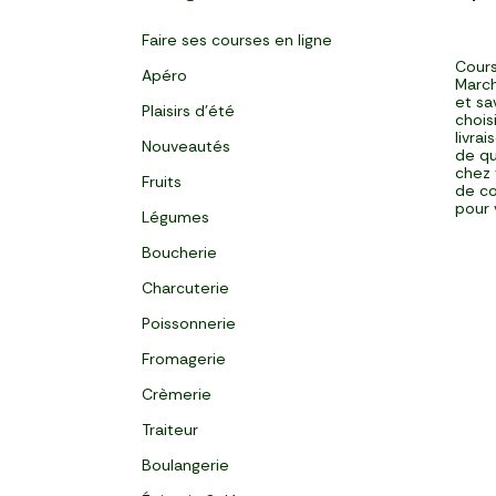
Faire ses courses en ligne
Cours
Apéro
March
et sa
Plaisirs d'été
chois
livra
Nouveautés
de qu
chez 
Fruits
de co
pour 
Légumes
Boucherie
Charcuterie
Poissonnerie
Fromagerie
Crèmerie
Traiteur
Boulangerie