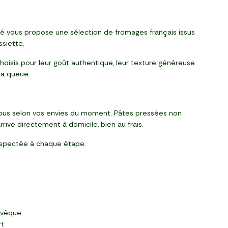
hé vous propose une sélection de fromages français issus
ssiette.
hoisis pour leur goût authentique, leur texture généreuse
la queue.
vous selon vos envies du moment. Pâtes pressées non
arrive directement à domicile, bien au frais.
 respectée à chaque étape.
’Évêque
rt