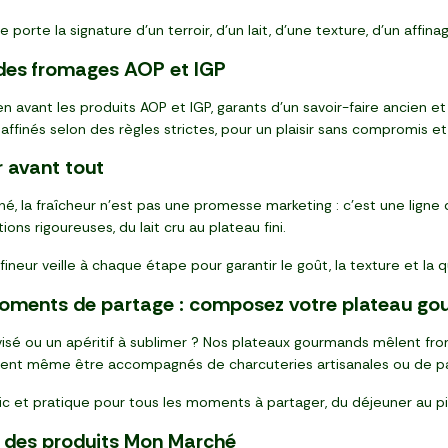
orte la signature d’un terroir, d’un lait, d’une texture, d’un affina
 des fromages AOP et IGP
 avant les produits AOP et IGP, garants d’un savoir-faire ancien e
affinés selon des règles strictes, pour un plaisir sans compromis et
r avant tout
, la fraîcheur n’est pas une promesse marketing : c’est une ligne
ons rigoureuses, du lait cru au plateau fini.
ineur veille à chaque étape pour garantir le goût, la texture et la qu
oments de partage : composez votre plateau g
isé ou un apéritif à sublimer ? Nos plateaux gourmands mêlent froma
uvent même être accompagnés de charcuteries artisanales ou de pai
ic et pratique pour tous les moments à partager, du déjeuner au p
e des produits Mon Marché