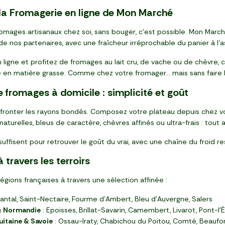
la Fromagerie en ligne de Mon Marché
omages artisanaux chez soi, sans bouger, c’est possible. Mon Marc
 de nos partenaires, avec une fraîcheur irréprochable du panier à l’a
gne et profitez de fromages au lait cru, de vache ou de chèvre, c
re en matière grasse. Comme chez votre fromager… mais sans faire 
e fromages à domicile : simplicité et goût
affronter les rayons bondés. Composez votre plateau depuis chez 
naturelles, bleus de caractère, chèvres affinés ou ultra-frais : tout 
suffisent pour retrouver le goût du vrai, avec une chaîne du froid
 travers les terroirs
égions françaises à travers une sélection affinée :
antal, Saint-Nectaire, Fourme d'Ambert, Bleu d'Auvergne, Salers
& Normandie
: Epoisses, Brillat-Savarin, Camembert, Livarot, Pont-l
itaine & Savoie
: Ossau-Iraty, Chabichou du Poitou, Comté, Beaufo