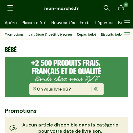
0
Recherche
Apéro
Plaisirs d'été
Nouveautés
Fruits
Légumes
Bouche
Promotions
Lait Bébé & petit déjeuner
Repas bébé
Biscuits bébé & de
Bébé
On vous livre où ?
Promotions
Aucun article disponible dans la catégorie
pour votre date de livraison.