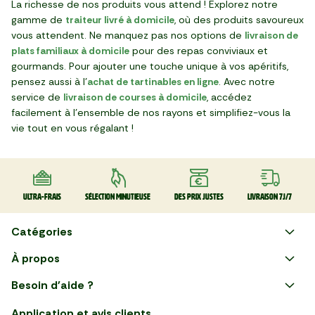
La richesse de nos produits vous attend ! Explorez notre
gamme de
traiteur livré à domicile
, où des produits savoureux
vous attendent. Ne manquez pas nos options de
livraison de
plats familiaux à domicile
pour des repas conviviaux et
gourmands. Pour ajouter une touche unique à vos apéritifs,
pensez aussi à l'
achat de tartinables en ligne
. Avec notre
service de
livraison de courses à domicile
, accédez
facilement à l'ensemble de nos rayons et simplifiez-vous la
vie tout en vous régalant !
Ultra-frais
Sélection minutieuse
Des prix justes
Livraison 7J/7
Catégories
Faire ses courses en ligne
À propos
Apéro
Besoin d'aide ?
Courses en ligne avec Mon
Plaisirs d'été
Nous suivre
Marché : Alliez gain de temps
Application et avis clients