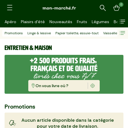
0
Recherche
Apéro
Plaisirs d'été
Nouveautés
Fruits
Légumes
Bouche
Promotions
Linge & lessive
Papier toilette, essuie-tout
Vaisselle
Net
Entretien & Maison
On vous livre où ?
Promotions
Aucun article disponible dans la catégorie
pour votre date de livraison.