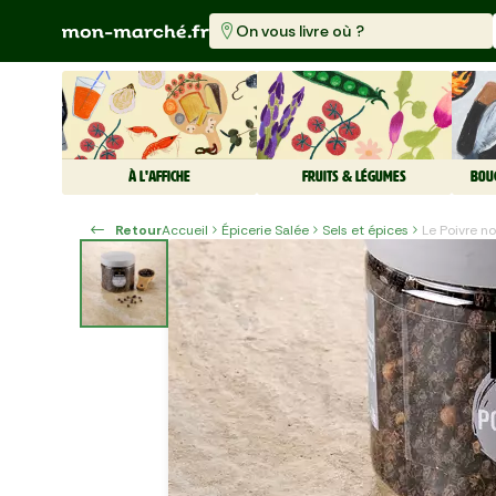
On vous livre où ?
À L'AFFICHE
FRUITS & LÉGUMES
BOU
Retour
Accueil
Épicerie Salée
Sels et épices
Le Poivre no