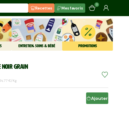
0
Recettes
Mes favoris
S
ENTRETIEN, SOINS & BÉBÉ
PROMOTIONS
e noir grain
34,77 €/kg
Ajouter