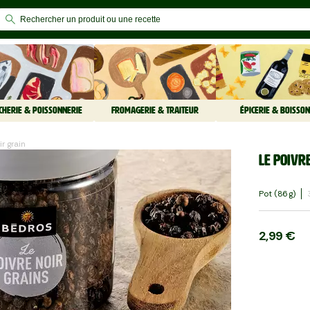
CHERIE & POISSONNERIE
FROMAGERIE & TRAITEUR
ÉPICERIE & BOISSON
ir grain
Le Poivr
Pot (86 G)
2,99 €