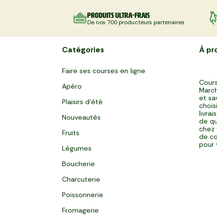
Produits ultra-frais
De nos 700 producteurs partenaires
Catégories
À pr
Faire ses courses en ligne
Cours
Apéro
March
et sa
Plaisirs d'été
chois
livra
Nouveautés
de qu
chez 
Fruits
de co
pour 
Légumes
Boucherie
Charcuterie
Poissonnerie
Fromagerie