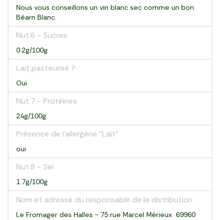
Nous vous conseillons un vin blanc sec comme un bon
Béarn Blanc.
Nut.6 - Sucres
0.2g/100g
Lait pasteurisé ?
Oui
Nut.7 - Protéines
24g/100g
Présence de l'allergène "Lait"
oui
Nut.8 - Sel
1.7g/100g
Nom et adresse du responsable de la distribution
Le Fromager des Halles - 75 rue Marcel Mérieux 69960