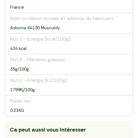
France
Nom ou raison sociale et adresse du fabricant
Azkorria 64130 Musculdy
Nut.1 - Energie (kcal/100g)
434 kcal
Nut.3 - Matières grasses
35g/100g
Nut.2 - Energie (kJ/100g)
1799Kj/100g
Poids net
0.21KG
Ca peut aussi vous intéresser