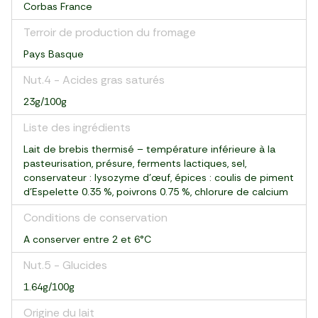
Corbas France
Terroir de production du fromage
Pays Basque
Nut.4 - Acides gras saturés
23g/100g
Liste des ingrédients
Lait de brebis thermisé – température inférieure à la
pasteurisation, présure, ferments lactiques, sel,
conservateur : lysozyme d’œuf, épices : coulis de piment
d’Espelette 0.35 %, poivrons 0.75 %, chlorure de calcium
Conditions de conservation
A conserver entre 2 et 6°C
Nut.5 - Glucides
1.64g/100g
Origine du lait