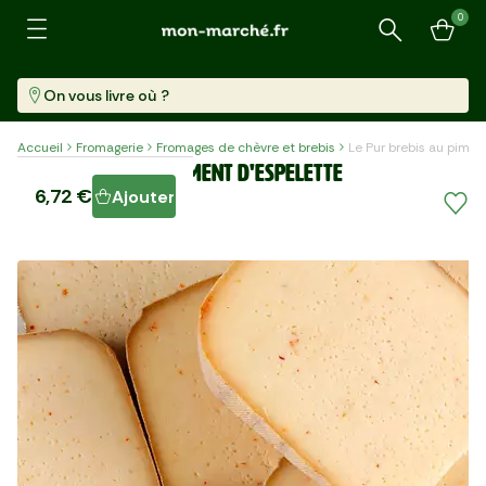
0
Recherche
On vous livre où ?
Accueil
Fromagerie
Fromages de chèvre et brebis
Le Pur brebis au pime
Le Pur brebis au piment d'Espelette
6,72 €
Ajouter
Pièce (210 G)
31,99 €/kg