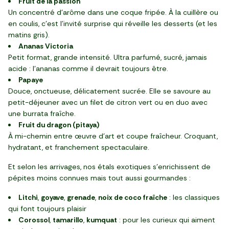
Fruit de la passion
Un concentré d’arôme dans une coque fripée. À la cuillère ou
en coulis, c’est l’invité surprise qui réveille les desserts (et les
matins gris).
Ananas Victoria
Petit format, grande intensité. Ultra parfumé, sucré, jamais
acide : l’ananas comme il devrait toujours être.
Papaye
Douce, onctueuse, délicatement sucrée. Elle se savoure au
petit-déjeuner avec un filet de citron vert ou en duo avec
une burrata fraîche.
Fruit du dragon (pitaya)
À mi-chemin entre œuvre d’art et coupe fraîcheur. Croquant,
hydratant, et franchement spectaculaire.
Et selon les arrivages, nos étals exotiques s’enrichissent de
pépites moins connues mais tout aussi gourmandes :
Litchi
,
goyave
,
grenade
,
noix de coco fraîche
: les classiques
qui font toujours plaisir
Corossol
,
tamarillo
,
kumquat
: pour les curieux qui aiment