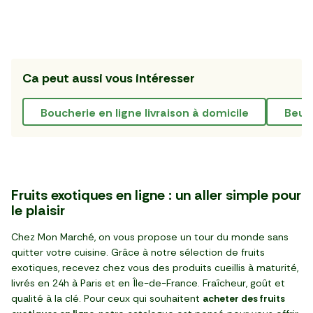
3
3
,
€
,
€
Côte d'Ivoire
-30%
BIO
6,99 €/kg
Australie
5
04
Chine
2
10
,
€
,
€
pièce (210 g)
3,00 €
10,59 €/kg
5
33
,
€
pièce (520 g)
par 3 (210 g)
Prix Malin €
24,99 €/kg
9,98 €/kg
5
27
3
68
,
€
,
€
par 3 (270 g)
par 3 (150 g)
27,96 €/kg
4,39 €/kg
3
56
7
98
,
€
,
€
pièce (410 g)
1
99
4
02
,
€
,
€
pièce (660 g)
pièce (1,42 kg)
7
50
4
49
,
€
,
€
pièce (510 g)
Dessert
par 2
15 min
Sélection gourmande
6
99
2
28
,
€
,
€
pièce
par 2 (380 g)
par 3 (300 g)
La Salade de fruits
barquette (450 g)
sachet (250 g)
par 2 (520 g)
exotiques
Ca peut aussi vous intéresser
boucherie en ligne livraison à domicile
beur
Fruits exotiques en ligne : un aller simple pour
le plaisir
Chez Mon Marché, on vous propose un tour du monde sans
quitter votre cuisine. Grâce à notre sélection de fruits
exotiques, recevez chez vous des produits cueillis à maturité,
livrés en 24h à Paris et en Île-de-France. Fraîcheur, goût et
qualité à la clé. Pour ceux qui souhaitent
acheter des fruits