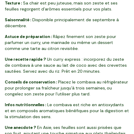
Texture :
Sa chair est peu juteuse, mais son zeste et ses
feuilles regorgent d’arômes essentiels pour vos plats.
Saisonnalité :
Disponible principalement de septembre à
décembre.
Astuce de préparation :
Râpez finement son zeste pour
parfumer un curry, une marinade ou même un dessert
comme une tarte au citron revisitée.
Une recette rapide ?
Un curry express : incorporez du zeste
de combava à une sauce au lait de coco avec des crevettes
sautées. Servez avec du riz. Prêt en 20 minutes.
Conseils de conservation :
Placez le combava au réfrigérateur
pour prolonger sa fraîcheur jusqu’à trois semaines, ou
congelez son zeste pour l’utiliser plus tard.
Infos nutritionnelles :
Le combava est riche en antioxydants
et en composés aromatiques bénéfiques pour la digestion et
la stimulation des sens.
Une anecdote ?
En Asie, ses feuilles sont aussi prisées que
son fruit, ajoutant une touche signature aux plats thaïlandais