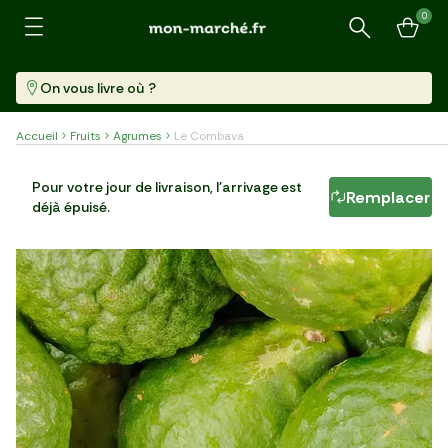
0
Recherche
On vous livre où ?
Accueil
Fruits
Agrumes
Le Combava
Le Combava
Pour votre jour de livraison, l'arrivage est
Remplacer
déjà épuisé.
Par 2 (100 G)
21,99 €/kg