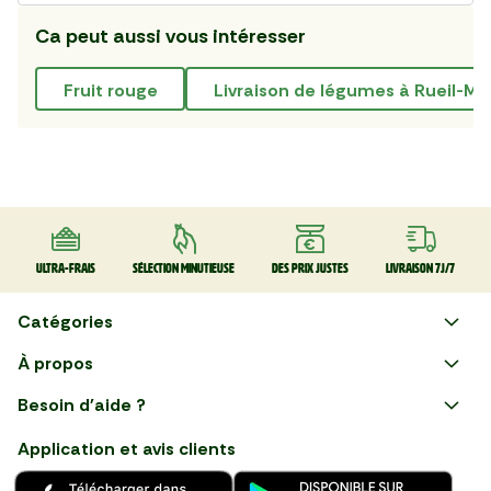
Ca peut aussi vous intéresser
fruit rouge
Livraison de légumes à Rueil-M
Ultra-frais
Sélection minutieuse
Des prix justes
Livraison 7J/7
Catégories
Faire ses courses en ligne
À propos
Apéro
Besoin d'aide ?
Courses en ligne avec Mon
Plaisirs d'été
Nous suivre
Marché : Alliez gain de temps
Application et avis clients
et savoir-faire français en
Nouveautés
choisissant notre service de
livraison de produits frais et