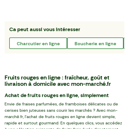
3
3
,
€
,
€
23,92 €/kg
17,99 €/kg
4
99
4
99
,
€
,
€
barquette (500 g)
pot (190 g)
BIO
Colis
27,92 €/kg
3
99
14
99
,
€
,
€
pièce (250 g)
250 g
8,99 €/kg
2
99
2
99
,
€
,
€
barquette (500 g)
barquette (300 g)
Colis
2
99
17
99
,
€
,
€
barquette (125 g)
colis (1 kg)
3
49
,
€
barquette (125 g)
barquette (125 g)
8
99
,
€
barquette (125 g)
colis (1 kg)
barquette (125 g)
colis (1 kg)
Dessert
60 min
Ca peut aussi vous intéresser
Le Crumble aux fruits
rouges
charcutier en ligne
boucherie en ligne
Fruits rouges en ligne : fraîcheur, goût et
livraison à domicile avec mon-marché.fr
Achat de fruits rouges en ligne, simplement
Envie de fraises parfumées, de framboises délicates ou de
cerises bien juteuses sans courir les marchés ? Avec mon-
marché.fr, l’achat de fruits rouges en ligne devient simple,
rapide et surtout gourmand. En quelques clics, vous accédez