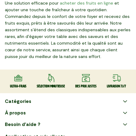
Une solution efficace pour
acheter des fruits en ligne
et
ajouter une touche de fraîcheur à votre quotidien.
Commandez depuis le confort de votre foyer et recevez des
fruits exquis, prêts à être savourés dès leur arrivée. Notre
assortiment s'étend des classiques indispensables aux perles
rares, afin d'égayer votre table avec des saveurs et des
nutriments essentiels. La commodité et la qualité sont au
cœur de notre service, assurant ainsi que chaque client
puisse jouir du meilleur de la nature sans effort.
Ultra-frais
Sélection minutieuse
Des prix justes
Livraison 7J/7
Catégories
Faire ses courses en ligne
À propos
Apéro
Besoin d'aide ?
Courses en ligne avec Mon
Plaisirs d'été
Nous suivre
Marché : Alliez gain de temps