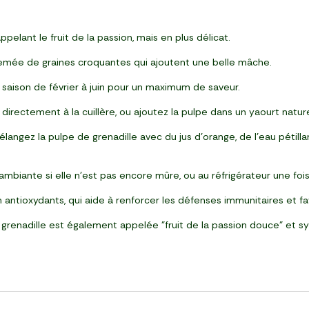
elant le fruit de la passion, mais en plus délicat.
emée de graines croquantes qui ajoutent une belle mâche.
saison de février à juin pour un maximum de saveur.
irectement à la cuillère, ou ajoutez la pulpe dans un yaourt natu
langez la pulpe de grenadille avec du jus d’orange, de l’eau pétil
biante si elle n’est pas encore mûre, ou au réfrigérateur une fois
n antioxydants, qui aide à renforcer les défenses immunitaires et fa
a grenadille est également appelée "fruit de la passion douce" et s