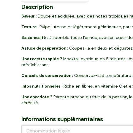
Ultra-frais
Nouveau
le 2ème à -50%
3
2
1
2
1
3
1
1
4
2
2
2
10
6
2
90
79
89
99
25
29
99
99
59
46
79
29
69
39
49
Description
,
,
,
,
,
,
,
,
,
,
,
,
,
,
,
€
€
€
€
€
€
€
€
€
€
€
€
€
€
€
par 3 (210 g)
pack de 8 (1 kg)
pièce
bouteille (1 l)
250 g
pot (250 g)
bouteille (330 ml)
boite (250 g)
barquette (220 g)
brique (1 l)
pot (80 g)
pièce (1 kg)
paquet (350 g)
bouteille (250 ml)
conserve (400 ml)
Saveur :
Douce et acidulée, avec des notes tropicales rapp
Texture :
Pulpe juteuse et légèrement gélatineuse, pars
Saisonnalité :
Disponible toute l’année, avec un cœur de 
Astuce de préparation :
Coupez-la en deux et dégustez d
Une recette rapide ?
Mocktail exotique en 5 minutes : mé
rafraîchissant.
Conseils de conservation :
Conservez-la à température am
Infos nutritionnelles :
Riche en fibres, en vitamine C et e
Une anecdote ?
Parente proche du fruit de la passion, l
sérénité.
Informations supplémentaires
Dénomination légale