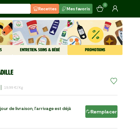
0
Recettes
Mes favoris
S
ENTRETIEN, SOINS & BÉBÉ
PROMOTIONS
dille
19,99 €/kg
our de livraison, l'arrivage est déjà
Remplacer