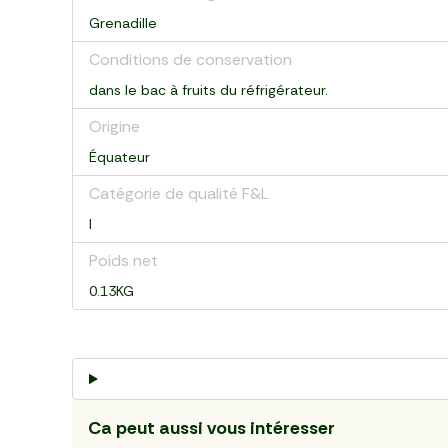
Grenadille
Conditions de conservation
dans le bac à fruits du réfrigérateur.
Origine
Équateur
Catégorie de qualité F&L
I
Poids net
0.13KG
Ca peut aussi vous intéresser