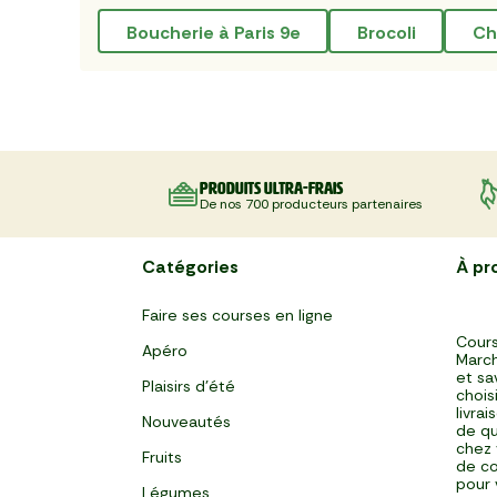
boucherie à Paris 9e
brocoli
c
Produits ultra-frais
De nos 700 producteurs partenaires
Catégories
À pr
Faire ses courses en ligne
Cours
Apéro
March
et sa
Plaisirs d'été
chois
livra
Nouveautés
de qu
chez 
Fruits
de co
pour 
Légumes