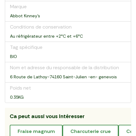
Marque
Abbot Kinney's
Conditions de conservation
Au réfrigérateur entre +2°C et +6°C
Tag spécifique
BIO
Nom et adresse du responsable de la distribution
6 Route de Lathoy-74160 Saint-Julien -en- genevois
Poids net
0.35KG
Ca peut aussi vous intéresser
fraise magnum
charcuterie crue
co