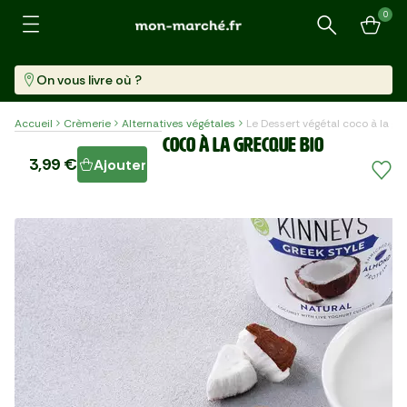
0
Recherche
On vous livre où ?
Accueil
Crèmerie
Alternatives végétales
Le Dessert végétal coco à la g
Le Dessert végétal coco à la grecque BIO
3,99 €
Ajouter
Pot (350 G)
11,40 €/kg