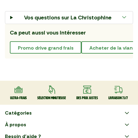
Vos questions sur
La Christophine
Ca peut aussi vous intéresser
promo drive grand frais
Acheter de la viande
Ultra-frais
Sélection minutieuse
Des prix justes
Livraison 7J/7
Catégories
Faire ses courses en ligne
À propos
Apéro
Besoin d'aide ?