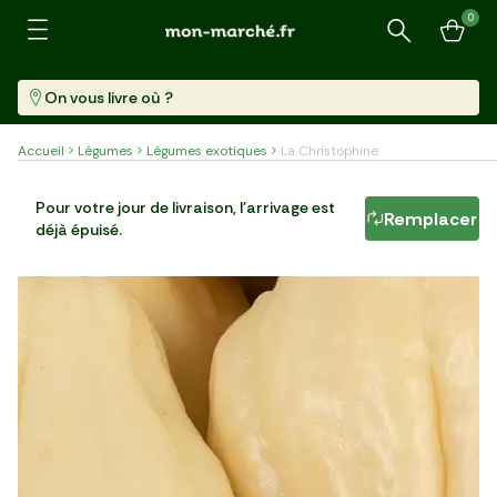
0
Recherche
On vous livre où ?
Accueil
Légumes
Légumes exotiques
La Christophine
La Christophine
Pour votre jour de livraison, l'arrivage est
Remplacer
déjà épuisé.
Par 2 (660 G)
4,99 €/kg