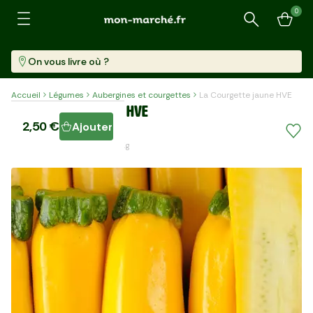
0
Recherche
On vous livre où ?
Accueil
Légumes
Aubergines et courgettes
La Courgette jaune HVE
La Courgette jaune HVE
2,50 €
Ajouter
500 G (≈ 4 Pièces)
4,99 €/kg