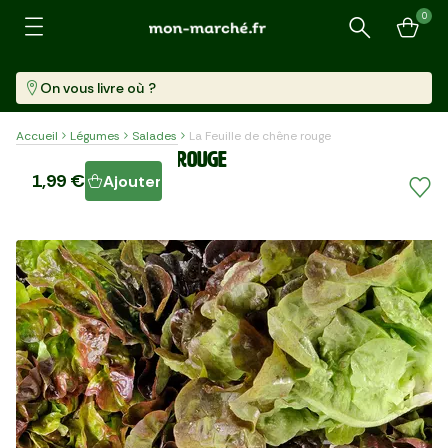
0
Recherche
On vous livre où ?
Accueil
Légumes
Salades
La Feuille de chêne rouge
La Feuille de chêne rouge
1,99 €
Ajouter
Pièce