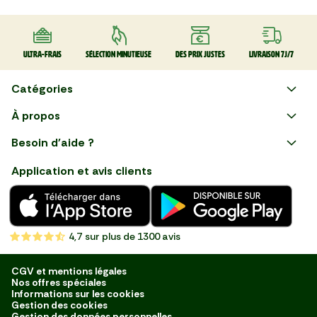
Ultra-frais
Sélection minutieuse
Des prix justes
Livraison 7J/7
Catégories
Faire ses courses en ligne
À propos
Apéro
Besoin d'aide ?
Courses en ligne avec Mon
Plaisirs d'été
Nous suivre
Marché : Alliez gain de temps
Application et avis clients
et savoir-faire français en
Nouveautés
choisissant notre service de
livraison de produits frais et
Fruits
de qualité, livrés directement
chez vous. Une expérience
Légumes
de courses en ligne pensée
4,7
sur plus de 1300 avis
pour vous.
Boucherie
Charcuterie
CGV et mentions légales
Nos offres spéciales
Poissonnerie
Informations sur les cookies
Gestion des cookies
Fromagerie
Gestion des données personnelles