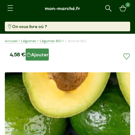
0
Recherche
On vous livre où ?
Accueil
Légumes
Légumes BIO
L'Avocat BIO
L'Avocat BIO
4,58 €
Ajouter
Par 2