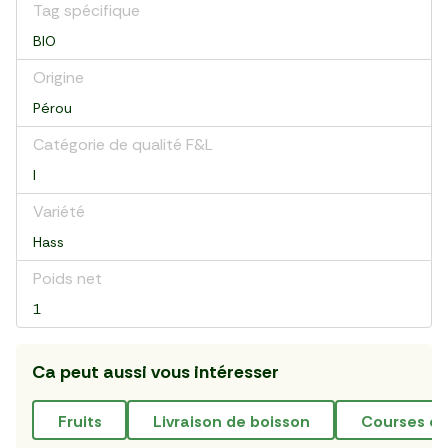
Tag spécifique
BIO
Origine
Pérou
Catégorie de qualité F&L
I
Variété
Hass
Poids net
1
Ca peut aussi vous intéresser
fruits
livraison de boisson
courses en