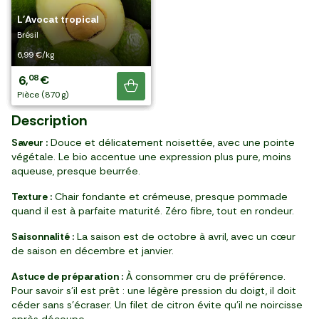
quand il n'y en
Les 2 Avocats BIO mûrs à
Les 2 Avocats qualité
L'Avocat tropical
a plus, il y en a
L'Avocat à mûrir
L'Avocat mûr à point
point
"Sélection" mûrs à point
Brésil
encore !
Pérou
Pérou
Pérou
Pérou
6,99 €/kg
2
3
4
4
6
67
98
29
49
08
,
,
,
,
,
€
€
€
€
€
Je découvre
par 3
par 2
2 pièces
2 pièces (≈500g)
pièce (870 g)
Description
Saveur :
Douce et délicatement noisettée, avec une pointe
végétale. Le bio accentue une expression plus pure, moins
aqueuse, presque beurrée.
Texture :
Chair fondante et crémeuse, presque pommade
quand il est à parfaite maturité. Zéro fibre, tout en rondeur.
Saisonnalité :
La saison est de octobre à avril, avec un cœur
de saison en décembre et janvier.
Astuce de préparation :
À consommer cru de préférence.
Pour savoir s’il est prêt : une légère pression du doigt, il doit
céder sans s’écraser. Un filet de citron évite qu’il ne noircisse