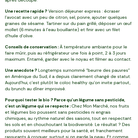
après découpe.
Une recette rapide ?
Version déjeuner express : écraser
l’avocat avec un peu de citron, sel, poivre, ajouter quelques
graines de sésame. Tartiner sur du pain grillé, déposer un œuf
mollet (6 minutes à l’eau bouillante) et finir avec un filet
d’huile d’olive.
Conseils de conservation :
À température ambiante pour le
faire mûrir, puis au réfrigérateur une fois à point, 2 à 3 jours
maximum. Entamé, garder avec le noyau et filmer au contact.
Une anecdote ?
Longtemps surnommé “beurre des pauvres”
en Amérique du Sud, il a depuis clairement changé de statut.
Aujourd’hui, c’est plutôt le coloc healthy qu’on invite partout,
du brunch au dîner improvisé.
Pourquoi tester le bio ? Parce qu’un légume sans pesticide,
c’est un légume qui se respecte :
Chez Mon Marché, nos fruits
et légumes bio poussent sans pesticides ni engrais
chimiques, au rythme naturel des saisons, tout en respectant
les sols et en chouchoutant la biodiversité. Le résultat ? Des
produits souvent meilleurs pour la santé, et franchement
rassurants à croquer, surtout si on garde la peau. Et comme