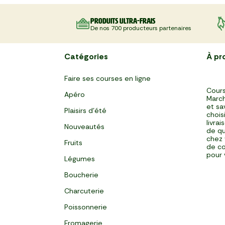
Les Gnocchis gratinés à la
mozzarella
Produits ultra-frais
De nos 700 producteurs partenaires
Catégories
À pr
Faire ses courses en ligne
Cours
Apéro
March
et sa
Plaisirs d'été
chois
livra
Nouveautés
de qu
chez 
Fruits
de co
pour 
Légumes
Boucherie
Charcuterie
Poissonnerie
Fromagerie