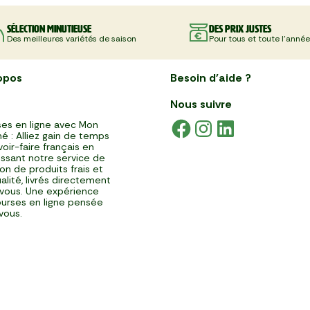
La Tarte fine pommes de terre
de citron
et morbier
Sélection minutieuse
Des prix justes
Des meilleures variétés de saison
Pour tous et toute l'année
opos
Besoin d'aide ?
Nous suivre
es en ligne avec Mon
é : Alliez gain de temps
voir-faire français en
issant notre service de
ison de produits frais et
alité, livrés directement
vous. Une expérience
urses en ligne pensée
vous.