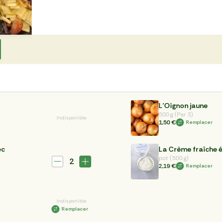
L'Oignon jaune
500 g (Par 3)
Indisponible
1,50 €
Remplacer
ec
La Crème fraîche é
pot (500 g)
2
2,19 €
Remplacer
Indisponible
Remplacer