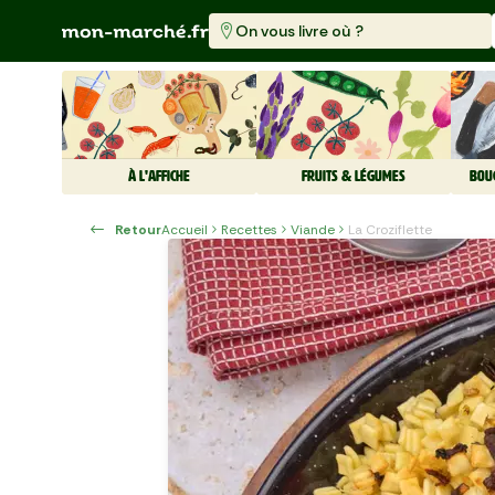
On vous livre où ?
À L'AFFICHE
FRUITS & LÉGUMES
BOU
Retour
Accueil
Recettes
Viande
La Croziflette