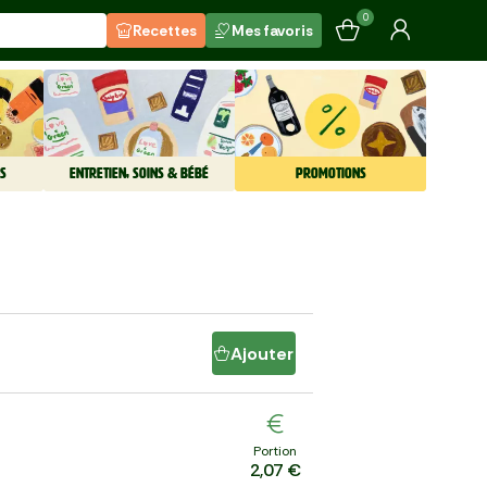
0
Recettes
Mes favoris
S
ENTRETIEN, SOINS & BÉBÉ
PROMOTIONS
Ajouter
Portion
2,07 €