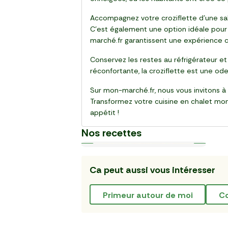
Accompagnez votre croziflette d'une sal
C'est également une option idéale pour 
marché.fr garantissent une expérience cu
Conservez les restes au réfrigérateur et
réconfortante, la croziflette est une ode 
Sur mon-marché.fr, nous vous invitons à
Transformez votre cuisine en chalet mo
appétit !
Nos recettes
Ca peut aussi vous intéresser
Plat
Plat
Plat
Plat
Plat
Plat
Plat
Plat
Plat
Plat
30 min
20 min
15 min
55 min
28 min
20 min
20 min
25 min
25 min
30 min
La Salade de gnocchi, mozzarella
La Pinsa Burrata Pesto
Le Carpaccio de Boeuf
La Kafta sauce tahini 🇯🇴
La Salade de chou rouge thaï au
Le Club sandwich
Le Taboulé végétal
La Salade de haricots verts
La Tarte Fraîche au Thon
Le Poke bowl au saumon et
et serrano
poulet
légumes croquants 🇺🇸
primeur autour de moi