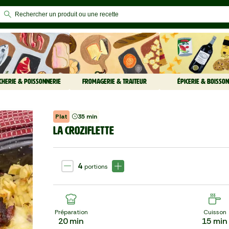
CHERIE & POISSONNERIE
FROMAGERIE & TRAITEUR
ÉPICERIE & BOISSON
Plat
35 min
LA CROZIFLETTE
4
portions
Préparation
Cuisson
20
min
15
min