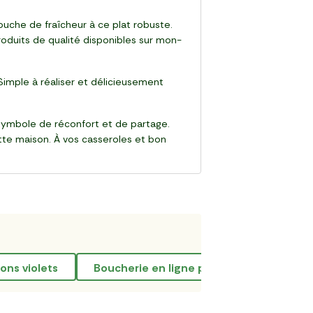
ouche de fraîcheur à ce plat robuste.
oduits de qualité disponibles sur mon-
 Simple à réaliser et délicieusement
 symbole de réconfort et de partage.
tte maison. À vos casseroles et bon
nons violets
boucherie en ligne pas chère
fru