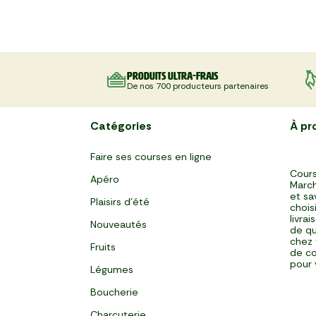
Produits ultra-frais
De nos 700 producteurs partenaires
Catégories
À pr
Faire ses courses en ligne
Cours
Apéro
March
et sa
Plaisirs d'été
chois
livra
Nouveautés
de qu
chez 
Fruits
de co
pour 
Légumes
Boucherie
Charcuterie