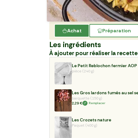
Achat
Préparation
Les ingrédients
À ajouter pour réaliser la recette
Le Petit Reblochon fermier AOP
pièce (240 g)
Les Gros lardons fumés au sel s
barquette (150 g)
2,29 €
Remplacer
Les Crozets nature
Paquet (400 g)