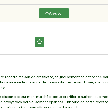
Ajouter
tre recette maison de croziflette, soigneusement sélectionnée dans
e incarne la chaleur et la convivialité des repas d'hiver, avec un
ine.
s disponibles sur mon-marché.fr, cette croziflette authentique met
es savoyardes délicieusement épaisses. L'histoire de cette recett
lat réconfortant pour affronter le froid hivernal.