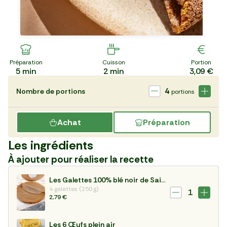
Préparation
Cuisson
Portion
5
min
2
min
3,09 €
4
Nombre de portions
portions
Achat
Préparation
Les ingrédients
À ajouter pour réaliser la recette
Les Galettes 100% blé noir de Saint Malo
4 galettes (250 g)
1
2,79 €
Les 6 Œufs plein air