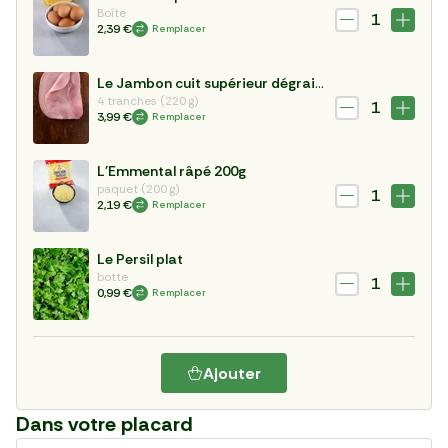
Boîte
1
2,39 €
Remplacer
Le Jambon cuit supérieur dégraissé sans couenne
4 tranches (220 g)
1
3,99 €
Remplacer
L'Emmental râpé 200g
paquet (200 g)
1
2,19 €
Remplacer
Le Persil plat
botte
1
0,99 €
Remplacer
Ajouter
Dans votre placard