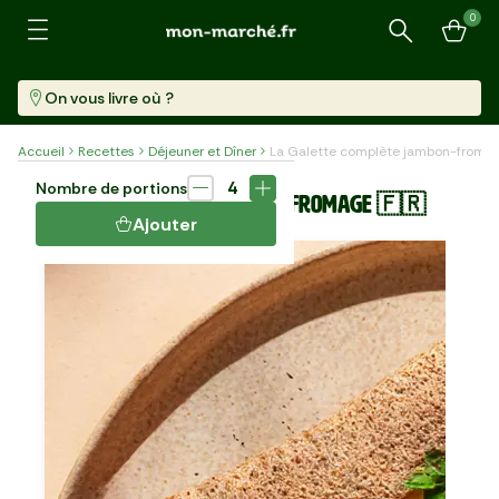
0
Recherche
On vous livre où ?
Accueil
Recettes
Déjeuner et Dîner
La Galette complète jambon-fromag
Plat
7 min
4
Nombre de portions
LA GALETTE COMPLÈTE JAMBON-FROMAGE 🇫🇷
Ajouter