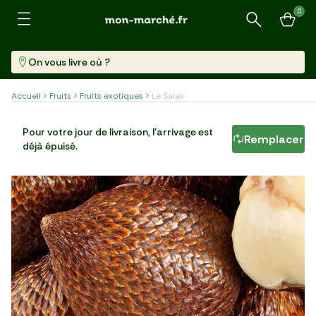
0
Recherche
On vous livre où ?
Accueil
Fruits
Fruits exotiques
Le Salak
Le Salak
Pour votre jour de livraison, l'arrivage est
Remplacer
déjà épuisé.
200 G
16,99 €/kg