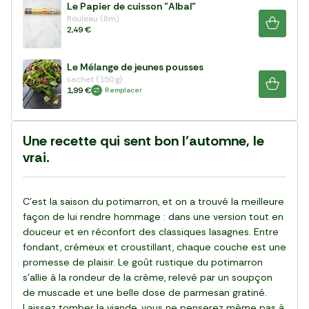
Le Papier de cuisson "Albal"
Rouleau (8m)
2,49 €
Le Mélange de jeunes pousses
sachet (150 g)
1,99 €
Remplacer
Une recette qui sent bon l’automne, le
vrai.
C’est la saison du potimarron, et on a trouvé la meilleure
façon de lui rendre hommage : dans une version tout en
douceur et en réconfort des classiques lasagnes. Entre
fondant, crémeux et croustillant, chaque couche est une
promesse de plaisir. Le goût rustique du potimarron
s’allie à la rondeur de la crème, relevé par un soupçon
de muscade et une belle dose de parmesan gratiné.
Laissez tomber la viande, vous ne penserez même pas à