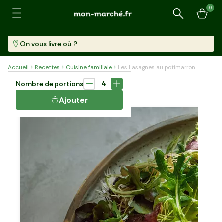
0
Recherche
On vous livre où ?
Accueil
Recettes
Cuisine familiale
Les Lasagnes au potimarron
Plat
70 min
4
Nombre de portions
LES LASAGNES AU POTIMARRON
Ajouter