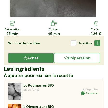
Préparation
Cuisson
Portion
25
min
45
min
4,26 €
4
Nombre de portions
portions
Achat
Préparation
Les ingrédients
À ajouter pour réaliser la recette
Le Potimarron BIO
pièce (1 kg)
Indisponible
Remplacer
L'Oignon jaune BIO