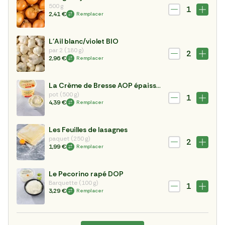
500 g
1
2,41 €
Remplacer
L'Ail blanc/violet BIO
par 2 (180 g)
2
2,96 €
Remplacer
La Crème de Bresse AOP épaisse 35%
pot (500 g)
1
4,39 €
Remplacer
Les Feuilles de lasagnes
paquet (250 g)
2
1,99 €
Remplacer
Le Pecorino rapé DOP
Barquette (100 g)
1
3,29 €
Remplacer