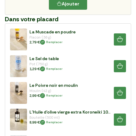
Ajouter
Dans votre placard
La Muscade en poudre
Flacon (36 g)
2,79 €
Remplacer
Le Sel de table
Pot (750 g)
1,29 €
Remplacer
Le Poivre noir en moulin
Moulin (42 g)
2,99 €
Remplacer
L'Huile d'olive vierge extra Koroneiki 100%
Bouteille (500 ml)
8,99 €
Remplacer