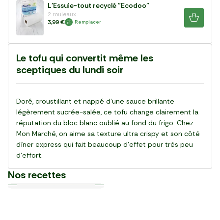
L'Essuie-tout recyclé "Ecodoo"
2 rouleaux
3,99 €
Remplacer
Le tofu qui convertit même les
sceptiques du lundi soir
Doré, croustillant et nappé d’une sauce brillante
légèrement sucrée-salée, ce tofu change clairement la
réputation du bloc blanc oublié au fond du frigo. Chez
Mon Marché, on aime sa texture ultra crispy et son côté
dîner express qui fait beaucoup d’effet pour très peu
d’effort.
Nos recettes
Plat
Plat
Plat
Plat
Plat
Plat
Plat
Plat
Plat
Plat
30 min
20 min
15 min
55 min
28 min
20 min
20 min
25 min
25 min
30 min