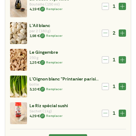
Bouteille (150 ml)
1
4,19 €
Remplacer
L'Ail blanc
par 2 (180 g)
2
1,98 €
Remplacer
Le Gingembre
250 g
1
1,25 €
Remplacer
L'Oignon blanc "Printanier parisien"
botte
1
3,10 €
Remplacer
Le Riz spécial sushi
Sachet (1 kg)
1
4,29 €
Remplacer