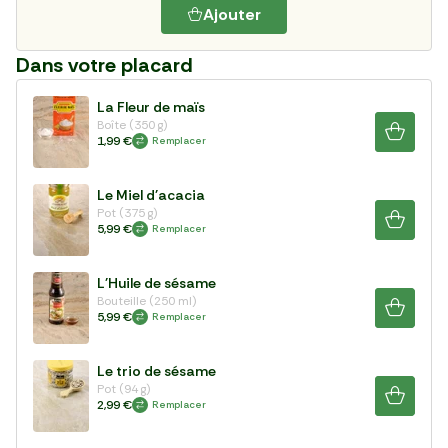
Ajouter
Dans votre placard
La Fleur de maïs
Boîte (350 g)
1,99 €
Remplacer
Le Miel d'acacia
Pot (375 g)
5,99 €
Remplacer
L'Huile de sésame
Bouteille (250 ml)
5,99 €
Remplacer
Le trio de sésame
Pot (94 g)
2,99 €
Remplacer