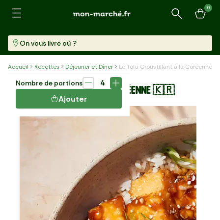
0
Recherche
On vous livre où ?
Accueil
Recettes
Déjeuner et Dîner
Le Tofu Croustillant à la Coréenne 
Plat
35 min
4
Nombre de portions
LE TOFU CROUSTILLANT À LA CORÉENNE 🇰🇷
Ajouter