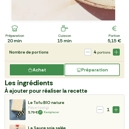
Préparation
Cuisson
Portion
20
min
15
min
5,15 €
4
Nombre de portions
portions
Achat
Préparation
Les ingrédients
À ajouter pour réaliser la recette
Le Tofu BIO nature
Pièce (440 g)
1
5,79 €
Remplacer
La Sauce soja salée