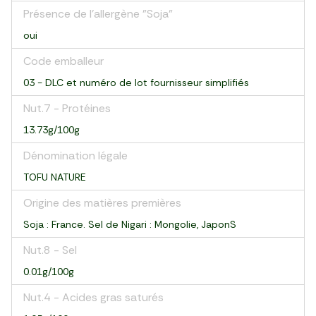
Présence de l'allergène "Soja"
oui
Code emballeur
03 - DLC et numéro de lot fournisseur simplifiés
Nut.7 - Protéines
13.73g/100g
Dénomination légale
TOFU NATURE
Origine des matières premières
Soja : France. Sel de Nigari : Mongolie, JaponS
Nut.8 - Sel
0.01g/100g
Nut.4 - Acides gras saturés