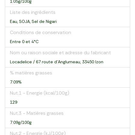
1.05g/100g
Liste des ingrédients
Eau, SOJA, Sel de Nigari
Conditions de conservation
Entre 0 et 4°C
Nom ou raison sociale et adresse du fabricant
Locadelice / 67 route d'Anglumeau, 33450 Izon
% matières grasses
7.09%
Nut.1 - Energie (kcal/100g)
129
Nut.3 - Matières grasses
7.09g/100g
Nut.2 - Energie (kJ/100g)