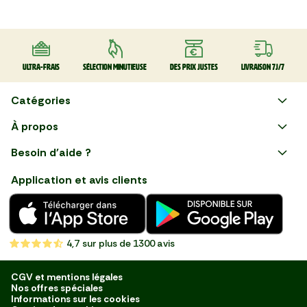
Ultra-frais
Sélection minutieuse
Des prix justes
Livraison 7J/7
Catégories
Faire ses courses en ligne
À propos
Apéro
Besoin d'aide ?
Courses en ligne avec Mon
Plaisirs d'été
Nous suivre
Marché : Alliez gain de temps
Application et avis clients
et savoir-faire français en
Nouveautés
choisissant notre service de
livraison de produits frais et
Fruits
de qualité, livrés directement
chez vous. Une expérience
Légumes
de courses en ligne pensée
4,7
sur plus de 1300 avis
pour vous.
Boucherie
Charcuterie
CGV et mentions légales
Nos offres spéciales
Poissonnerie
Informations sur les cookies