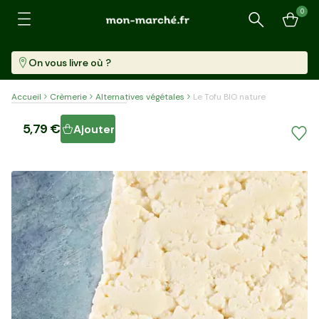
0
Recherche
On vous livre où ?
Accueil
Crèmerie
Alternatives végétales
Le Tofu BIO nature
Le Tofu BIO nature
5,79 €
Ajouter
Pièce (440 G)
13,16 €/kg