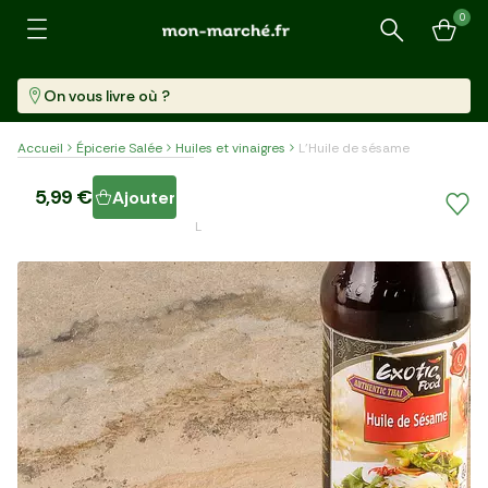
0
Recherche
On vous livre où ?
Accueil
Épicerie Salée
Huiles et vinaigres
L'Huile de sésame
L'Huile de sésame
5,99 €
Ajouter
Bouteille (250 Ml)
23,96 €/l