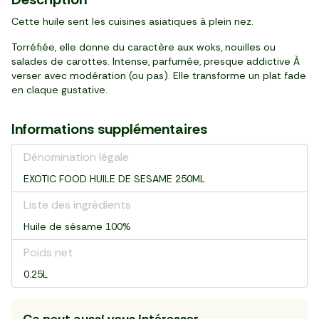
bouteille (150 ml)
sachet (100 g)
barquette (250 g)
pot (94 g)
paquet (400 g)
pot (85 g)
bouteille (350 ml)
20 sachets (36 g)
bouteille (330 ml)
conserve (400 ml)
Cette huile sent les cuisines asiatiques à plein nez.
Torréfiée, elle donne du caractère aux woks, nouilles ou
salades de carottes. Intense, parfumée, presque addictive À
verser avec modération (ou pas). Elle transforme un plat fade
en claque gustative.
Informations supplémentaires
Dénomination légale
EXOTIC FOOD HUILE DE SESAME 250ML
Liste des ingrédients
Huile de sésame 100%
Poids net
0.25L