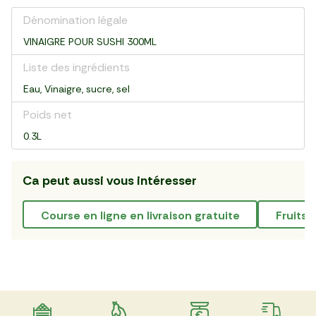
Dénomination légale
VINAIGRE POUR SUSHI 300ML
Liste des ingrédients
Eau, Vinaigre, sucre, sel
Poids net
0.3L
Ca peut aussi vous intéresser
course en ligne en livraison gratuite
fruits