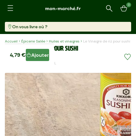
0
Recherche
On vous livre où ?
Accueil
Épicerie Salée
Huiles et vinaigres
Le Vinaigre de riz pour sushi
Le Vinaigre de riz pour sushi
4,79 €
Ajouter
Bouteille (300 Ml)
15,97 €/l