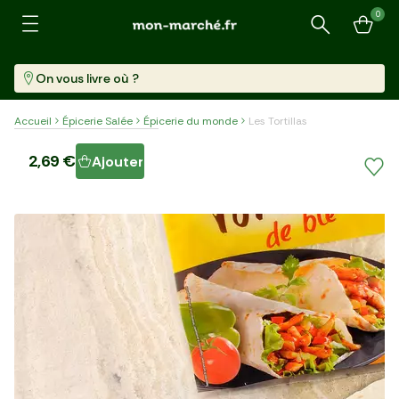
0
Recherche
On vous livre où ?
Accueil
Épicerie Salée
Épicerie du monde
Les Tortillas
Les Tortillas
2,69 €
Ajouter
8 Pièces (320 G)
8,41 €/kg