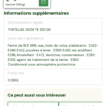
Je découvre
6 pièces (240 g)
boîte (505 g)
8 pièces (490 g)
bouteille (300 ml)
boîte (525 g)
10 pièces (28 g)
paquet (400 g)
10 pièces (170 g)
sachet (500 g)
Informations supplémentaires
Dénomination légale
TORTILLAS 20CM *8 320 GR
Liste des ingrédients
Farine de BLÉ 66%, eau, huile de colza, stabilisants : E422-
E466-E412, poudres à lever : E500-E450, sel, acidifiant :
E296, émulsifiant : E471, dextrose, conservateurs : E282-
E202, agent de traitement de la farine : E920.
Conditionné sous atmosphère protectrice.
Poids net
0.32KG
Ca peut aussi vous intéresser