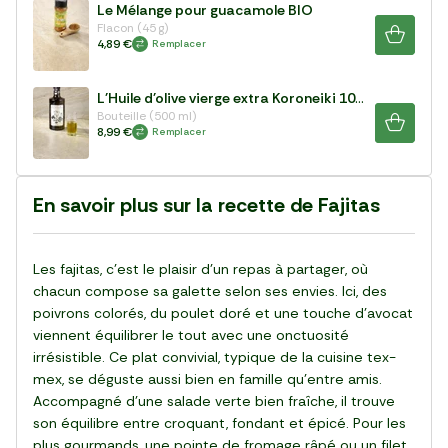
Le Mélange pour guacamole BIO
Flacon (45 g)
4,89 €
Remplacer
L'Huile d'olive vierge extra Koroneiki 100%
Bouteille (500 ml)
8,99 €
Remplacer
En savoir plus sur la recette de Fajitas
Les fajitas, c’est le plaisir d’un repas à partager, où
chacun compose sa galette selon ses envies. Ici, des
poivrons colorés, du poulet doré et une touche d’avocat
viennent équilibrer le tout avec une onctuosité
irrésistible. Ce plat convivial, typique de la cuisine tex-
mex, se déguste aussi bien en famille qu’entre amis.
Accompagné d’une salade verte bien fraîche, il trouve
son équilibre entre croquant, fondant et épicé. Pour les
plus gourmands, une pointe de fromage râpé ou un filet