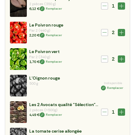
2 pièces (350 g)
1
6,12 €
Remplacer
Le Poivron rouge
Par 2 (440 g)
2
2,20 €
Remplacer
Le Poivron vert
Par 2 (340 g)
2
1,70 €
Remplacer
L'Oignon rouge
500 g
Indisponible
Remplacer
Les 2 Avocats qualité "Sélection" mûrs à point
2 pièces (≈500g)
1
4,49 €
Remplacer
La tomate cerise allongée