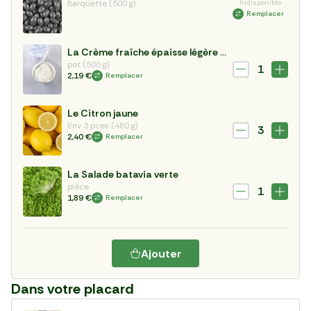
Barquette (500 g)
Indisponible
Remplacer
La Crème fraîche épaisse légère 15%
pot (500 g)
1
2,19 €
Remplacer
Le Citron jaune
Env 3 pces (480 g)
3
2,40 €
Remplacer
La Salade batavia verte
pièce
1
1,89 €
Remplacer
Ajouter
Dans votre placard