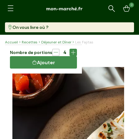
0
Recherche
On vous livre où ?
Accueil
Recettes
Déjeuner et Dîner
Les Fajitas
Plat
30 min
4
Nombre de portions
LES FAJITAS
Ajouter