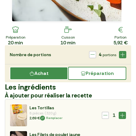
Préparation
Cuisson
Portion
20
min
10
min
5,92 €
4
Nombre de portions
portions
Achat
Préparation
Les ingrédients
À ajouter pour réaliser la recette
Les Tortillas
8 pièces (320 g)
1
2,69 €
Remplacer
Les Filets de poulet jaune