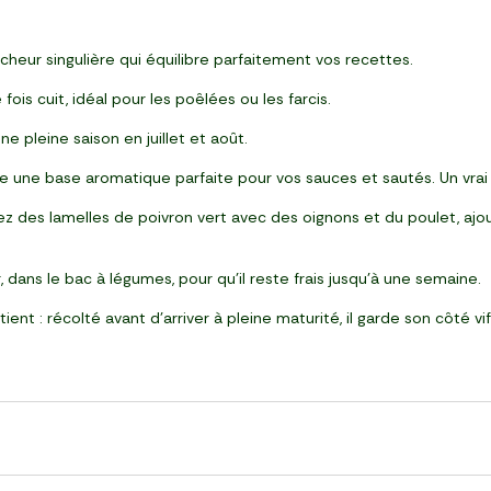
heur singulière qui équilibre parfaitement vos recettes.
ois cuit, idéal pour les poêlées ou les farcis.
e pleine saison en juillet et août.
e une base aromatique parfaite pour vos sauces et sautés. Un vrai
ez des lamelles de poivron vert avec des oignons et du poulet, ajou
 dans le bac à légumes, pour qu’il reste frais jusqu’à une semaine.
tient : récolté avant d’arriver à pleine maturité, il garde son côté v