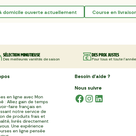
n à domicile ouverte actuellement
course en livraiso
Sélection minutieuse
Des prix justes
Des meilleures variétés de saison
Pour tous et toute l'année
opos
Besoin d'aide ?
Nous suivre
es en ligne avec Mon
é : Alliez gain de temps
voir-faire français en
issant notre service de
ison de produits frais et
alité, livrés directement
vous. Une expérience
urses en ligne pensée
vous.