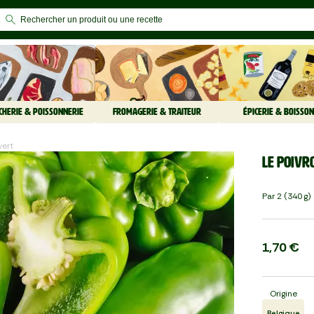
CHERIE & POISSONNERIE
FROMAGERIE & TRAITEUR
ÉPICERIE & BOISSON
vert
Le Poivr
Par 2 (340 G)
1,70 €
Origine
Belgique