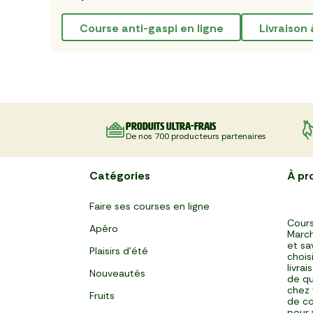
course anti-gaspi en ligne
livraiso
Produits ultra-frais
De nos 700 producteurs partenaires
Catégories
À pr
Faire ses courses en ligne
Cours
Apéro
March
et sa
Plaisirs d'été
chois
livra
Nouveautés
de qu
chez 
Fruits
de co
pour 