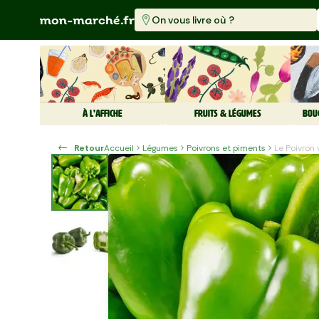
On vous livre où ?
À L'AFFICHE
FRUITS & LÉGUMES
BOU
Retour
Accueil
Légumes
Poivrons et piments
Le Poivron 