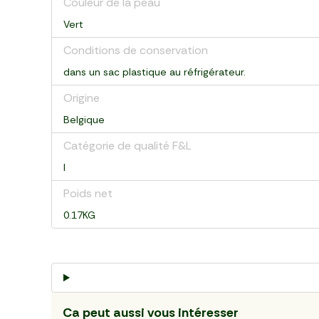
Couleur de la peau
Vert
Conditions de conservation
dans un sac plastique au réfrigérateur.
Origine
Belgique
Catégorie de qualité F&L
I
Poids net
0.17KG
Ca peut aussi vous intéresser