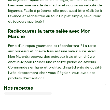
bien avec une salade de mâche et noix ou un velouté de
légumes. Facile à préparer, elle peut aussi être réalisée à
l’avance et réchauffée au four. Un plat simple, savoureux
et toujours apprécié !
Redécouvrez la tarte salée avec Mon
Marché
Envie d’un repas gourmand et réconfortant ? La tarte
aux poireaux et chèvre frais est une valeur sûre. Avec
Mon Marché, recevez des poireaux frais et un chèvre
onctueux pour réaliser une recette pleine de saveurs.
Commandez en ligne et profitez d’ingrédients de qualité
livrés directement chez vous. Régalez-vous avec des
produits d’exception !
Nos recettes
Plat
Plat
Plat
Plat
Plat
Plat
Plat
Plat
Plat
Plat
30 min
20 min
15 min
55 min
28 min
20 min
20 min
25 min
25 min
30 min