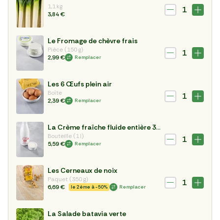
1,1 kg
1
3,84 €
Le Fromage de chèvre frais
Pièce (150 g)
1
2,99 €
Remplacer
Les 6 Œufs plein air
Boîte
1
2,39 €
Remplacer
La Crème fraîche fluide entière 30% XL
Bouteille (1 l)
1
5,59 €
Remplacer
Les Cerneaux de noix
Paquet (350 g)
1
6,69 €
le 2ème à -50%
Remplacer
La Salade batavia verte