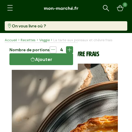
0
Recherche
On vous livre où ?
Accueil
Recettes
Veggie
La tarte aux poireaux et chèvre frais
Plat
55 min
4
Nombre de portions
LA TARTE AUX POIREAUX ET CHÈVRE FRAIS
Ajouter