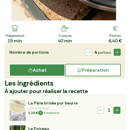
Préparation
Cuisson
Portion
15
min
40
min
6,40 €
4
Nombre de portions
portions
Achat
Préparation
Les ingrédients
À ajouter pour réaliser la recette
La Pâte brisée pur beurre
pièce (280 g)
1
2,19 €
Remplacer
Le Poireau