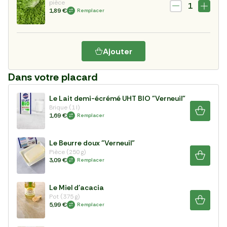
pièce
1
1,89 €
Remplacer
Ajouter
Dans votre placard
Le Lait demi-écrémé UHT BIO "Verneuil"
Brique (1 l)
1,69 €
Remplacer
Le Beurre doux "Verneuil"
Pièce (250 g)
3,09 €
Remplacer
Le Miel d'acacia
Pot (375 g)
5,99 €
Remplacer