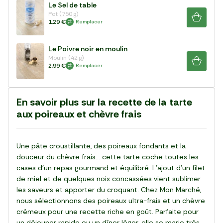
Le Sel de table
Pot (750 g)
1,29 €
Remplacer
Le Poivre noir en moulin
Moulin (42 g)
2,99 €
Remplacer
En savoir plus sur la recette de la tarte
aux poireaux et chèvre frais
Une pâte croustillante, des poireaux fondants et la
douceur du chèvre frais… cette tarte coche toutes les
cases d’un repas gourmand et équilibré. L’ajout d’un filet
de miel et de quelques noix concassées vient sublimer
les saveurs et apporter du croquant. Chez Mon Marché,
nous sélectionnons des poireaux ultra-frais et un chèvre
crémeux pour une recette riche en goût. Parfaite pour
un déjeuner rapide ou un dîner léger, elle se marie très