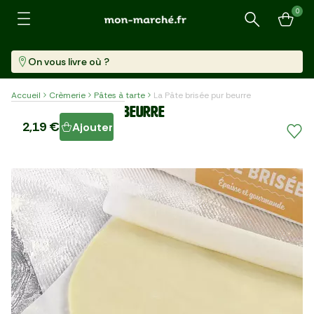
0
Recherche
On vous livre où ?
Accueil
Crèmerie
Pâtes à tarte
La Pâte brisée pur beurre
La Pâte brisée pur beurre
2,19 €
Ajouter
Pièce (280 G)
7,82 €/kg