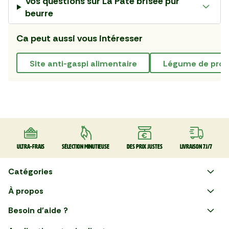
Vos questions sur
La Pâte brisée pur
beurre
Ca peut aussi vous intéresser
site anti-gaspi alimentaire
légume de pro
Ultra-frais
Sélection minutieuse
Des prix justes
Livraison 7J/7
Catégories
Faire ses courses en ligne
À propos
Apéro
Besoin d'aide ?
Courses en ligne avec Mon
Plaisirs d'été
Nous suivre
Marché : Alliez gain de temps