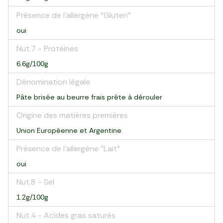
Présence de l'allergène "Gluten"
oui
Nut.7 - Protéines
6.6g/100g
Dénomination légale
Pâte brisée au beurre frais prête à dérouler
Origine des matières premières
Union Européenne et Argentine
Présence de l'allergène "Lait"
oui
Nut.8 - Sel
1.2g/100g
Nut.4 - Acides gras saturés