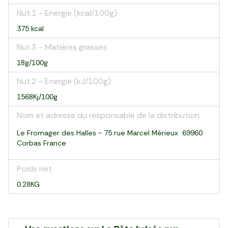
Nut.1 - Energie (kcal/100g)
375 kcal
Nut.3 - Matières grasses
18g/100g
Nut.2 - Energie (kJ/100g)
1568Kj/100g
Nom et adresse du responsable de la distribution
Le Fromager des Halles - 75 rue Marcel Mérieux 69960
Corbas France
Poids net
0.28KG