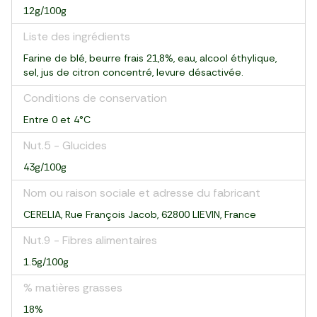
12g/100g
Liste des ingrédients
Farine de blé, beurre frais 21,8%, eau, alcool éthylique,
sel, jus de citron concentré, levure désactivée.
Conditions de conservation
Entre 0 et 4°C
Nut.5 - Glucides
43g/100g
Nom ou raison sociale et adresse du fabricant
CERELIA, Rue François Jacob, 62800 LIEVIN, France
Nut.9 - Fibres alimentaires
1.5g/100g
% matières grasses
18%