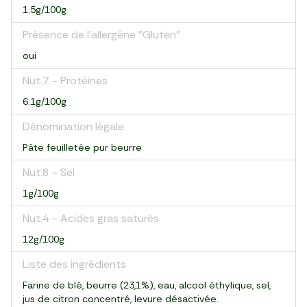
1.5g/100g
Présence de l'allergène "Gluten"
oui
Nut.7 - Protéines
6.1g/100g
Dénomination légale
Pâte feuilletée pur beurre
Nut.8 - Sel
1g/100g
Nut.4 - Acides gras saturés
12g/100g
Liste des ingrédients
Farine de blé, beurre (23,1%), eau, alcool éthylique, sel,
jus de citron concentré, levure désactivée.