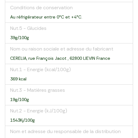
Conditions de conservation
Au réfrigérateur entre 0°C et +4°C.
Nut.5 - Glucides
39g/100g
Nom ou raison sociale et adresse du fabricant
CERELIA, rue François Jacot , 62800 LIEVIN France
Nut.1 - Energie (kcal/100g)
369 kcal
Nut.3 - Matières grasses
19g/100g
Nut.2 - Energie (kJ/100g)
1543Kj/100g
Nom et adresse du responsable de la distribution