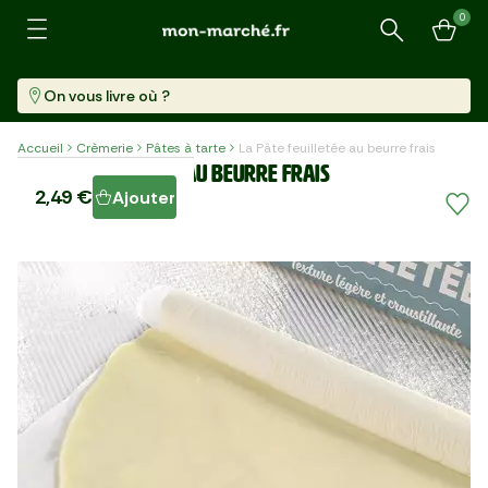
0
Recherche
On vous livre où ?
Accueil
Crèmerie
Pâtes à tarte
La Pâte feuilletée au beurre frais
La Pâte feuilletée au beurre frais
2,49 €
Ajouter
Pièce (280 G)
8,89 €/kg