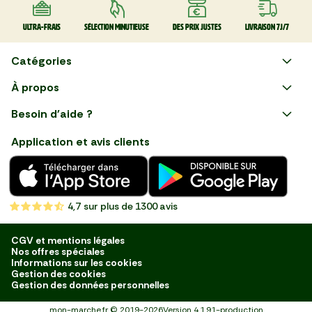
Ultra-frais
Sélection minutieuse
Des prix justes
Livraison 7J/7
Catégories
Faire ses courses en ligne
À propos
Apéro
Besoin d'aide ?
Courses en ligne avec Mon
Plaisirs d'été
Nous suivre
Marché : Alliez gain de temps
Application et avis clients
et savoir-faire français en
Nouveautés
choisissant notre service de
livraison de produits frais et
Fruits
de qualité, livrés directement
chez vous. Une expérience
Légumes
de courses en ligne pensée
4,7
sur plus de 1300 avis
pour vous.
Boucherie
Charcuterie
CGV et mentions légales
Nos offres spéciales
Poissonnerie
Informations sur les cookies
Gestion des cookies
Fromagerie
Gestion des données personnelles
Crèmerie
mon-marche.fr
©
2019-2026
Version
4.1.91-production