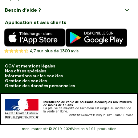
Apéro
Besoin d'aide ?
Courses en ligne avec Mon
Plaisirs d'été
Nous suivre
Marché : Alliez gain de temps
Application et avis clients
et savoir-faire français en
Nouveautés
choisissant notre service de
livraison de produits frais et
Fruits
de qualité, livrés directement
chez vous. Une expérience
Légumes
de courses en ligne pensée
4,7
sur plus de 1300 avis
pour vous.
Boucherie
Charcuterie
CGV et mentions légales
Nos offres spéciales
Poissonnerie
Informations sur les cookies
Gestion des cookies
Fromagerie
Gestion des données personnelles
Crèmerie
Interdiction de vente de boissons alcooliques aux mineurs
Traiteur
de moins de 18 ans
La preuve de majorité de l’acheteur est exigée au moment de
la vente en ligne.
Boulangerie
CODE DE LA SANTÉ PUBLIQUE : ART. L. 3342-1. L. 3342-3
Épicerie Salée
mon-marche.fr
©
2019-2026
Version
4.1.91-production
Épicerie Sucrée