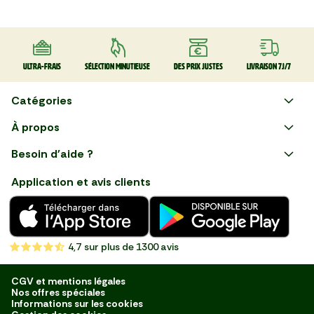
Ultra-frais
Sélection minutieuse
Des prix justes
Livraison 7J/7
Catégories
Faire ses courses en ligne
À propos
Apéro
Besoin d'aide ?
Courses en ligne avec Mon
Plaisirs d'été
Nous suivre
Marché : Alliez gain de temps
Application et avis clients
et savoir-faire français en
Nouveautés
choisissant notre service de
livraison de produits frais et
Fruits
de qualité, livrés directement
chez vous. Une expérience
Légumes
de courses en ligne pensée
4,7
sur plus de 1300 avis
pour vous.
Boucherie
Charcuterie
CGV et mentions légales
Nos offres spéciales
Poissonnerie
Informations sur les cookies