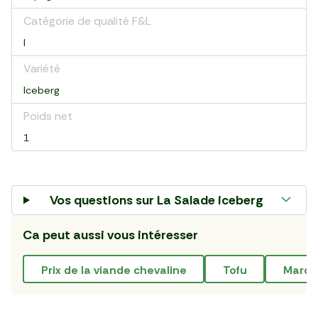
Catégorie de qualité F&L
I
Variété
Iceberg
Poids net
1
Vos questions sur
La Salade iceberg
Ca peut aussi vous intéresser
prix de la viande chevaline
tofu
marc