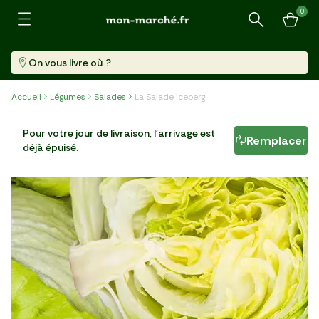
0
Recherche
On vous livre où ?
Accueil
Légumes
Salades
La Salade iceberg
La Salade iceberg
Pour votre jour de livraison, l'arrivage est
Remplacer
déjà épuisé.
Pièce