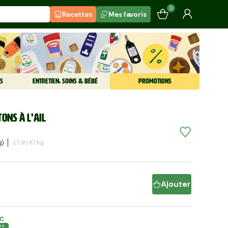
0
Recettes
Mes favoris
S
ENTRETIEN, SOINS & BÉBÉ
PROMOTIONS
ons à l'ail
G)
17,90 €/kg
Ajouter
LC
27