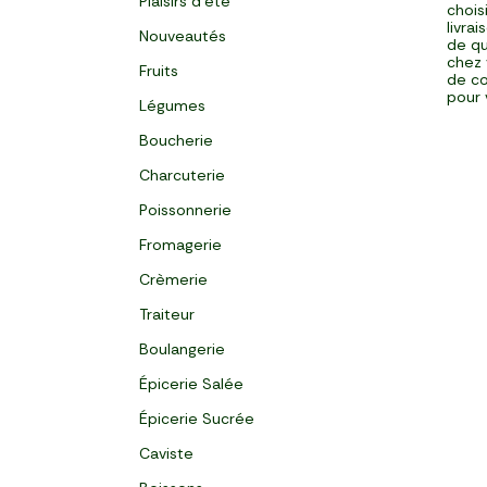
Plaisirs d'été
chois
livra
Nouveautés
de qu
chez 
Fruits
de co
pour 
Légumes
Boucherie
Charcuterie
Poissonnerie
Fromagerie
Crèmerie
Traiteur
Boulangerie
Épicerie Salée
Épicerie Sucrée
Caviste