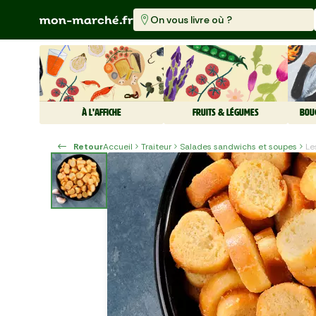
On vous livre où ?
À L'AFFICHE
FRUITS & LÉGUMES
BOU
Retour
Accueil
Traiteur
Salades sandwichs et soupes
L