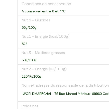
Conditions de conservation
A conserver entre 0 et 4°C
Nut.5 - Glucides
55g/100g
Nut.1 - Energie (kcal/100g)
528
Nut.3 - Matières grasses
30g/100g
Nut.2 - Energie (kJ/100g)
2204Kj/100g
Nom et adresse du responsable de la distribution
WORLDMARECHAL- 75 Rue Marcel Mérieux, 69960 Cor
Poids net