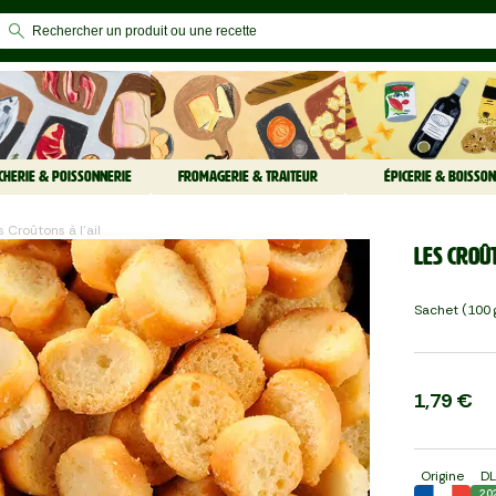
CHERIE & POISSONNERIE
FROMAGERIE & TRAITEUR
ÉPICERIE & BOISSON
es Croûtons à l'ail
Les Croût
Sachet (100 
1,79 €
Origine
D
20