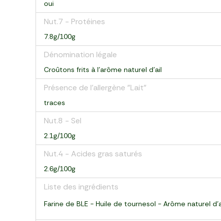
oui
Nut.7 - Protéines
7.8g/100g
Dénomination légale
Croûtons frits à l'arôme naturel d'ail
Présence de l'allergène "Lait"
traces
Nut.8 - Sel
2.1g/100g
Nut.4 - Acides gras saturés
2.6g/100g
Liste des ingrédients
Farine de BLE - Huile de tournesol - Arôme naturel d'