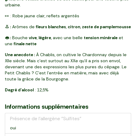
urbaine.
👀 : Robe jaune clair, reflets argentés
👃 :
Arômes de
fleurs blanches
,
citron
,
zeste de pamplemousse
👄 :
Bouche
vive
,
légère
, avec une belle
tension minérale
et
une
finale nette
Une anecdote :
À Chablis, on cultive le Chardonnay depuis le
XIIe siècle. Mais c’est surtout au XXe qu’il a pris son envol,
devenant une des expressions les plus pures du cépage. Le
Petit Chablis ? C’est l’entrée en matière, mais avec déjà
toute la grâce de la Bourgogne.
Degré d'alcool
: 12,5%
Informations supplémentaires
Présence de l'allergène "Sulfites"
oui