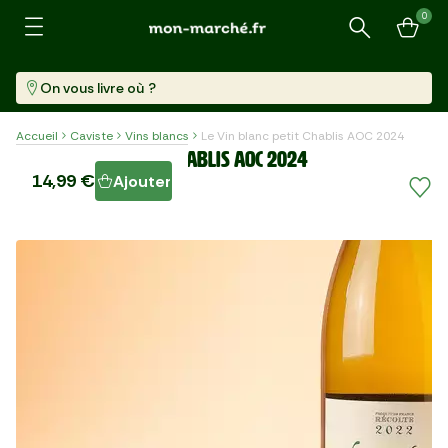
0
Recherche
On vous livre où ?
Accueil
Caviste
Vins blancs
Le Vin blanc petit Chablis AOC 2024
Le Vin blanc petit Chablis AOC 2024
14,99 €
Ajouter
Bouteille (750 Ml)