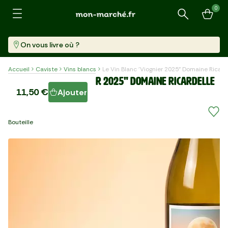
0
Recherche
On vous livre où ?
Accueil
Caviste
Vins blancs
Le Vin Blanc 'Viognier 2025" Domaine Ricard
Le Vin Blanc 'Viognier 2025" Domaine Ricardelle
11,50 €
Ajouter
De Lautrec BIO
Bouteille