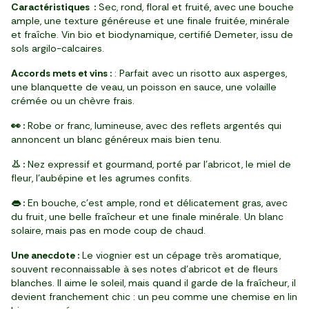
Caractéristiques :
Sec, rond, floral et fruité, avec une bouche
ample, une texture généreuse et une finale fruitée, minérale
et fraîche. Vin bio et biodynamique, certifié Demeter, issu de
sols argilo-calcaires.
Accords mets et vins :
: Parfait avec un risotto aux asperges,
une blanquette de veau, un poisson en sauce, une volaille
crémée ou un chèvre frais.
👀 :
Robe or franc, lumineuse, avec des reflets argentés qui
annoncent un blanc généreux mais bien tenu.
👃 :
Nez expressif et gourmand, porté par l’abricot, le miel de
fleur, l’aubépine et les agrumes confits.
👄 :
En bouche, c’est ample, rond et délicatement gras, avec
du fruit, une belle fraîcheur et une finale minérale. Un blanc
solaire, mais pas en mode coup de chaud.
Une anecdote :
Le viognier est un cépage très aromatique,
souvent reconnaissable à ses notes d’abricot et de fleurs
blanches. Il aime le soleil, mais quand il garde de la fraîcheur, il
devient franchement chic : un peu comme une chemise en lin