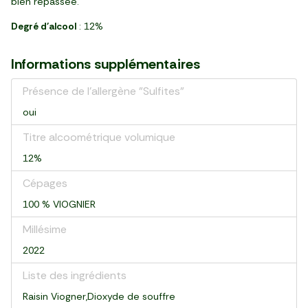
bien repassée.
Degré d'alcool
: 12%
Informations supplémentaires
Présence de l'allergène "Sulfites"
oui
Titre alcoométrique volumique
12%
Cépages
100 % VIOGNIER
Millésime
2022
Liste des ingrédients
Raisin Viogner,Dioxyde de souffre