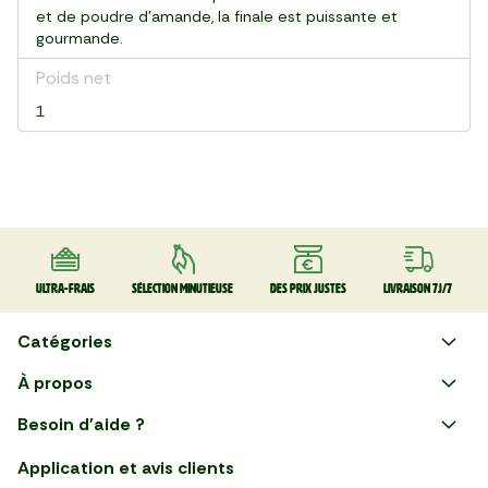
et de poudre d'amande, la finale est puissante et
gourmande.
Poids net
1
Ultra-frais
Sélection minutieuse
Des prix justes
Livraison 7J/7
Catégories
Faire ses courses en ligne
À propos
Apéro
Besoin d'aide ?
Courses en ligne avec Mon
Plaisirs d'été
Nous suivre
Marché : Alliez gain de temps
Application et avis clients
et savoir-faire français en
Nouveautés