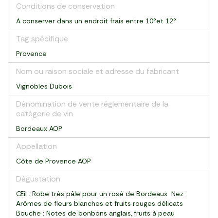
Conditions de conservation
A conserver dans un endroit frais entre 10°et 12°
Tag spécifique
Provence
Nom ou raison sociale et adresse du fabricant
Vignobles Dubois
Dénomination de vente réglementaire de la
catégorie de vin
Bordeaux AOP
Appellation
Côte de Provence AOP
Dégustation
Œil : Robe très pâle pour un rosé de Bordeaux Nez :
Arômes de fleurs blanches et fruits rouges délicats
Bouche : Notes de bonbons anglais, fruits à peau