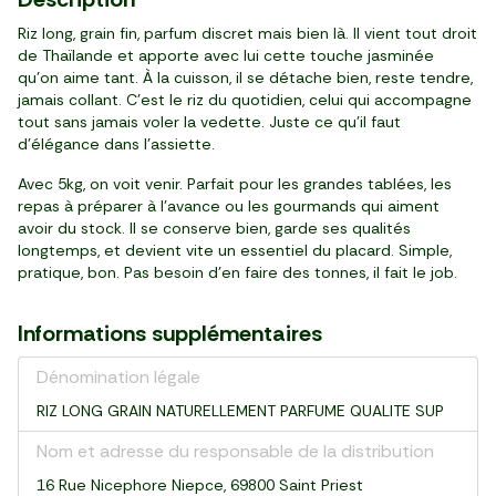
bouteille (150 ml)
250 g
sachet (125 g)
barquette (500 g)
2 pièces (330 g)
bouteille (200 ml)
pot (85 g)
barquette (750 g)
bocal (500 ml)
barquette (250 g)
bouteille (100 ml)
sachet (500 g)
conserve (400 ml)
Riz long, grain fin, parfum discret mais bien là. Il vient tout droit
de Thaïlande et apporte avec lui cette touche jasminée
qu’on aime tant. À la cuisson, il se détache bien, reste tendre,
jamais collant. C’est le riz du quotidien, celui qui accompagne
tout sans jamais voler la vedette. Juste ce qu’il faut
d’élégance dans l’assiette.
Avec 5kg, on voit venir. Parfait pour les grandes tablées, les
repas à préparer à l’avance ou les gourmands qui aiment
avoir du stock. Il se conserve bien, garde ses qualités
longtemps, et devient vite un essentiel du placard. Simple,
pratique, bon. Pas besoin d’en faire des tonnes, il fait le job.
Informations supplémentaires
Dénomination légale
RIZ LONG GRAIN NATURELLEMENT PARFUME QUALITE SUP
Nom et adresse du responsable de la distribution
16 Rue Nicephore Niepce, 69800 Saint Priest