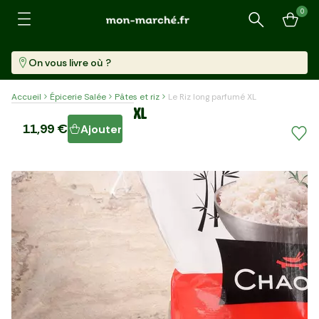
0
Recherche
On vous livre où ?
Accueil
Épicerie Salée
Pâtes et riz
Le Riz long parfumé XL
Le Riz long parfumé XL
11,99 €
Ajouter
Sachet (5 Kg)
2,40 €/kg