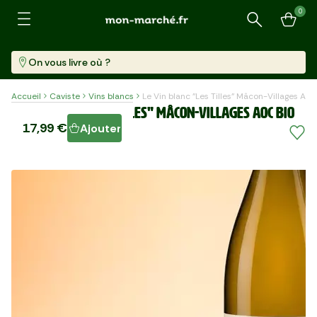
0
Recherche
On vous livre où ?
Accueil
Caviste
Vins blancs
Le Vin blanc "Les Tilles" Mâcon-Villages AO
Le Vin blanc "Les Tilles" Mâcon-Villages AOC BIO
17,99 €
Ajouter
Bouteille