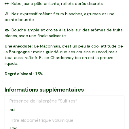
👀 :
Robe jaune pâle brillante, reflets dorés discrets.
👃 :
Nez expressif mêlant fleurs blanches, agrumes et une
pointe beurrée.
👄 :
Bouche ample et droite à la fois, sur des arômes de fruits
blancs, avec une finale salivante.
Une anecdote :
Le Mâconnais, c’est un peu la cool attitude de
la Bourgogne : moins guindé que ses cousins du nord, mais
tout aussi raffiné. Et ce Chardonnay bio en est la preuve
liquide.
Degré d'alcool
: 13%
Informations supplémentaires
Présence de l'allergène "Sulfites"
oui
Titre alcoométrique volumique