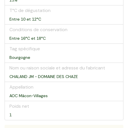
13%
T°C de dégustation
Entre 10 et 12°C
Conditions de conservation
Entre 16°C et 18°C
Tag spécifique
Bourgogne
Nom ou raison sociale et adresse du fabricant
CHALAND JM - DOMAINE DES CHAZE
Appellation
AOC Mâcon-Villages
Poids net
1