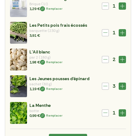
Brique (1 l)
1
1,29 €
Remplacer
Les Petits pois frais écossés
barquette (230 g)
1
3,91 €
L'Ail blanc
par 2 (180 g)
2
1,98 €
Remplacer
Les Jeunes pousses d'épinard
sachet (80 g)
3
1,19 €
Remplacer
La Menthe
botte
1
0,99 €
Remplacer