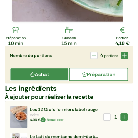
Préparation
Cuisson
Portion
10
min
15
min
4,18 €
4
Nombre de portions
portions
Achat
Préparation
Les ingrédients
À ajouter pour réaliser la recette
Les 12 Œufs fermiers label rouge
Boîte
1
4,99 €
Remplacer
Le Lait de montagne demi-écrémé UHT "Le Clos des Vaches"