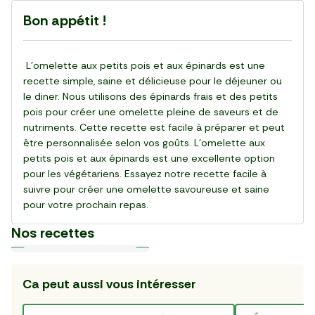
Bon appétit !
L'omelette aux petits pois et aux épinards est une
recette simple, saine et délicieuse pour le déjeuner ou
le diner. Nous utilisons des épinards frais et des petits
pois pour créer une omelette pleine de saveurs et de
nutriments. Cette recette est facile à préparer et peut
être personnalisée selon vos goûts. L'omelette aux
petits pois et aux épinards est une excellente option
pour les végétariens. Essayez notre recette facile à
suivre pour créer une omelette savoureuse et saine
pour votre prochain repas.
Nos recettes
Ca peut aussi vous intéresser
Plat
Plat
Plat
Entrée
Plat
Plat
Plat
Plat
Plat
Plat
10 min
23 min
25 min
15 min
26 min
22 min
50 min
27 min
25 min
15 min
Carpaccio de Tomates
La Salade de Ravioles
Le Bol express au thon
La Salade Shirazi 🇮🇷
La Salade melon
Le Faux filet pommes
Le Wrap gourmand chou
La Tarte Légumes du Soleil
Les Crevettes sel et poivre
La Pinsa nordique au