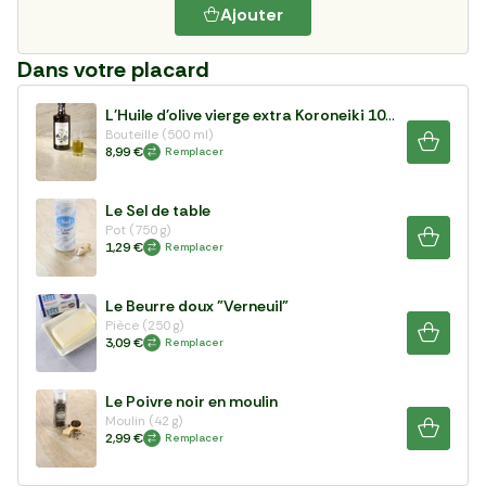
Ajouter
Dans votre placard
L'Huile d'olive vierge extra Koroneiki 100%
Bouteille (500 ml)
8,99 €
Remplacer
Le Sel de table
Pot (750 g)
1,29 €
Remplacer
Le Beurre doux "Verneuil"
Pièce (250 g)
3,09 €
Remplacer
Le Poivre noir en moulin
Moulin (42 g)
2,99 €
Remplacer