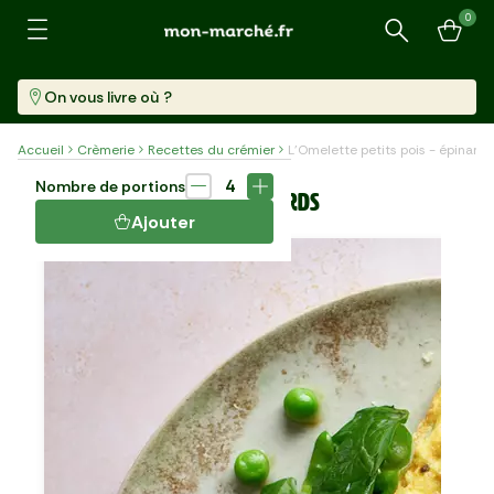
0
Recherche
On vous livre où ?
Accueil
Crèmerie
Recettes du crémier
L'Omelette petits pois - épinards
Plat
25 min
4
Nombre de portions
L'OMELETTE PETITS POIS - ÉPINARDS
Ajouter