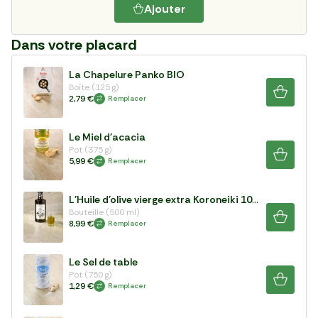
Ajouter
Dans votre placard
La Chapelure Panko BIO
Boîte (125 g)
2,79 €
Remplacer
Le Miel d'acacia
Pot (375 g)
5,99 €
Remplacer
L'Huile d'olive vierge extra Koroneiki 100%
Bouteille (500 ml)
8,99 €
Remplacer
Le Sel de table
Pot (750 g)
1,29 €
Remplacer