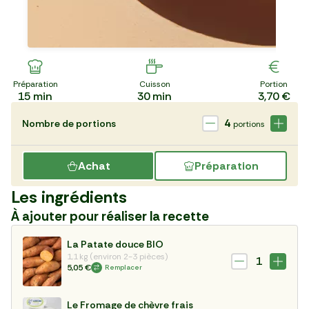
Préparation
Cuisson
Portion
15
min
30
min
3,70 €
4
Nombre de portions
portions
Achat
Préparation
Les ingrédients
À ajouter pour réaliser la recette
La Patate douce BIO
1,1 kg (environ 2-3 pièces)
1
5,05 €
Remplacer
Le Fromage de chèvre frais