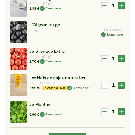
Pièce (150 g)
1
2,99 €
Remplacer
L'Oignon rouge
500 g
Indisponible
Remplacer
La Grenade Extra
pièce (460 g)
1
2,76 €
Remplacer
Les Noix de cajou naturelles
Sachet (125 g)
1
2,99 €
le 2ème à -50%
Remplacer
La Menthe
botte
1
0,99 €
Remplacer