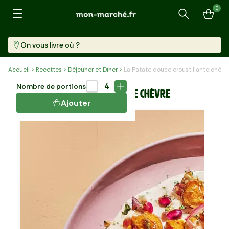
0
Recherche
On vous livre où ?
Accueil
Recettes
Déjeuner et Dîner
La Patate douce croustillante chèvr
Plat
45 min
4
Nombre de portions
LA PATATE DOUCE CROUSTILLANTE CHÈVRE
Ajouter