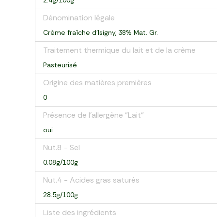
2.4g/100g
Dénomination légale
Crème fraîche d’Isigny, 38% Mat. Gr.
Traitement thermique du lait et de la crème
Pasteurisé
Origine des matières premières
0
Présence de l'allergène "Lait"
oui
Nut.8 - Sel
0.08g/100g
Nut.4 - Acides gras saturés
28.5g/100g
Liste des ingrédients