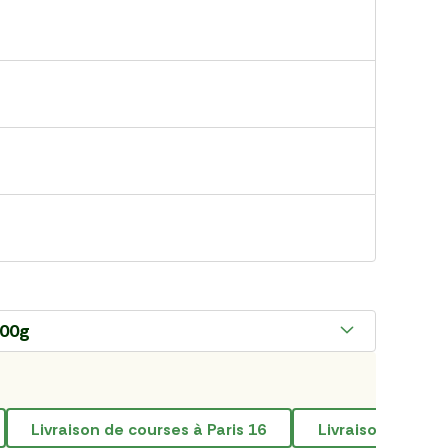
200g
livraison de courses à Paris 16
Livraison de lé