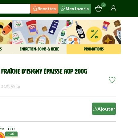
0
Recettes
Mes favoris
S
ENTRETIEN, SOINS & BÉBÉ
PROMOTIONS
 fraîche d'Isigny épaisse AOP 200g
13,95 €/kg
Ajouter
els
DLC
AOÛT