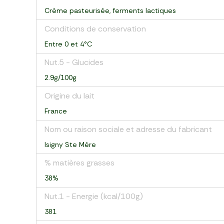
Crème pasteurisée, ferments lactiques
Conditions de conservation
Entre 0 et 4°C
Nut.5 - Glucides
2.9g/100g
Origine du lait
France
Nom ou raison sociale et adresse du fabricant
Isigny Ste Mère
% matières grasses
38%
Nut.1 - Energie (kcal/100g)
381