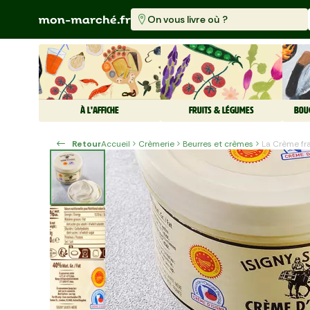
On vous livre où ?
À L'AFFICHE
FRUITS & LÉGUMES
BOU
Retour
Accueil
Crèmerie
Beurres et crèmes
La Crème fr