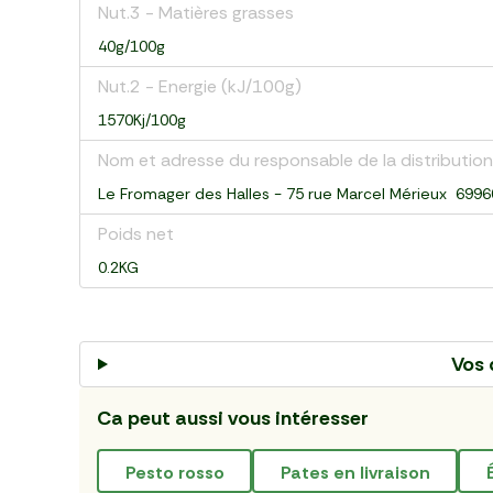
Nut.3 - Matières grasses
40g/100g
Nut.2 - Energie (kJ/100g)
1570Kj/100g
Nom et adresse du responsable de la distribution
Le Fromager des Halles - 75 rue Marcel Mérieux 699
Poids net
0.2KG
Vos 
Ca peut aussi vous intéresser
pesto rosso
pates en livraison