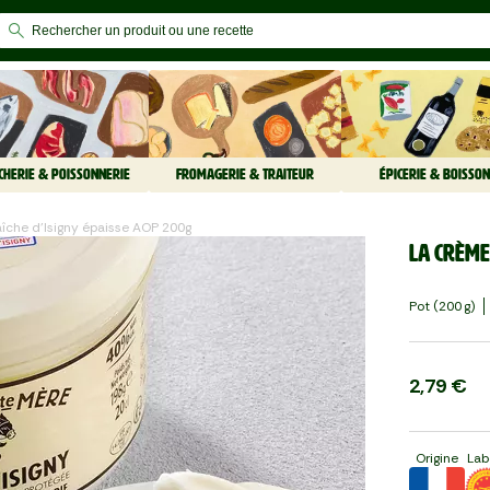
CHERIE & POISSONNERIE
FROMAGERIE & TRAITEUR
ÉPICERIE & BOISSON
aîche d'Isigny épaisse AOP 200g
La Crème
Pot (200 G)
2,79 €
Origine
Lab