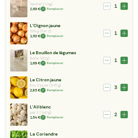
Sachet (1 kg)
1
2,99 €
Remplacer
L'Oignon jaune
500 g (Par 3)
1
1,50 €
Remplacer
Le Bouillon de légumes
Boîte (80 g)
1
1,69 €
Remplacer
Le Citron jaune
Env 3 pces (570 g)
3
2,85 €
Remplacer
L'Ail blanc
par 2 (140 g)
2
1,54 €
Remplacer
La Coriandre