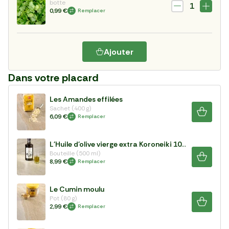
botte
1
0,99 €
Remplacer
Ajouter
Dans votre placard
Les Amandes effilées
Sachet (400 g)
6,09 €
Remplacer
L'Huile d'olive vierge extra Koroneiki 100%
Bouteille (500 ml)
8,99 €
Remplacer
Le Cumin moulu
Pot (80 g)
2,99 €
Remplacer