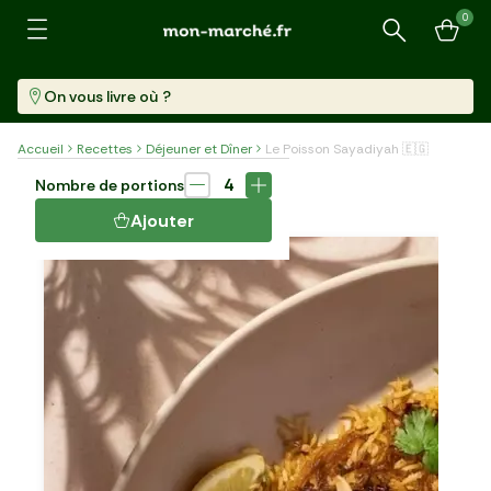
0
Recherche
On vous livre où ?
Accueil
Recettes
Déjeuner et Dîner
Le Poisson Sayadiyah 🇪🇬
Plat
55 min
4
Nombre de portions
LE POISSON SAYADIYAH 🇪🇬
Ajouter