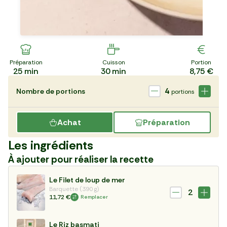
Préparation
Cuisson
Portion
25
min
30
min
8,75 €
4
Nombre de portions
portions
Achat
Préparation
Les ingrédients
À ajouter pour réaliser la recette
Le Filet de loup de mer
Barquette (390 g)
2
11,72 €
Remplacer
Le Riz basmati