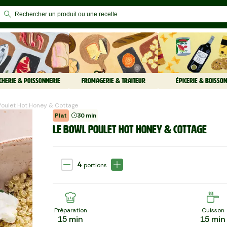
CHERIE & POISSONNERIE
FROMAGERIE & TRAITEUR
ÉPICERIE & BOISSON
 Poulet Hot Honey & Cottage
Plat
30 min
LE BOWL POULET HOT HONEY & COTTAGE
4
portions
Préparation
Cuisson
15
min
15
min