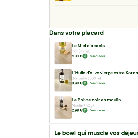
Dans votre placard
Le Miel d'acacia
Pot (375 g)
5,99 €
Remplacer
L'Huile d'olive vierge extra Koro
Bouteille (500 ml)
8,99 €
Remplacer
Le Poivre noir en moulin
Moulin (42 g)
2,99 €
Remplacer
Le bowl qui muscle vos déjeu