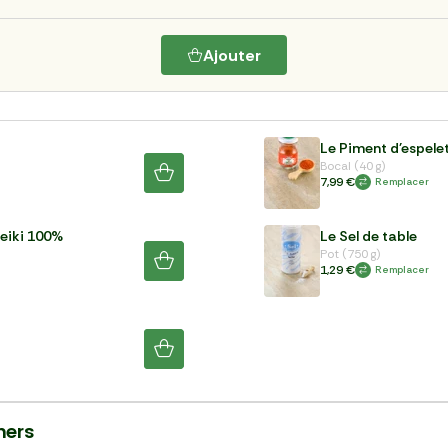
Ajouter
Le Piment d'espele
Bocal (40 g)
7,99 €
Remplacer
neiki 100%
Le Sel de table
Pot (750 g)
1,29 €
Remplacer
ners