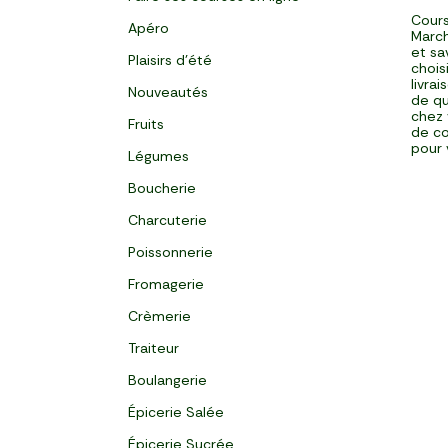
Cours
Apéro
March
et sa
Plaisirs d'été
chois
livra
Nouveautés
de qu
chez 
Fruits
de co
pour 
Légumes
Boucherie
Charcuterie
Poissonnerie
Fromagerie
Crèmerie
Traiteur
Boulangerie
Épicerie Salée
Épicerie Sucrée