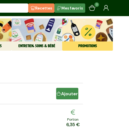
0
Recettes
Mes favoris
S
ENTRETIEN, SOINS & BÉBÉ
PROMOTIONS
Ajouter
Portion
6,35 €