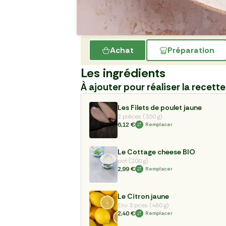
Achat
Préparation
Les ingrédients
À ajouter pour réaliser la recette
Les Filets de poulet jaune
2 pièces (350 g)
6,12 €
Remplacer
Le Cottage cheese BIO
pot (200 g)
2,99 €
Remplacer
Le Citron jaune
Env 3 pces (480 g)
2,40 €
Remplacer