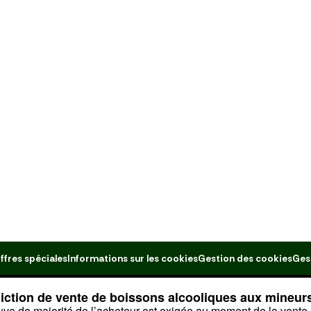
ffres spéciales
Informations sur les cookies
Gestion des cookies
Ges
diction de vente de boissons alcooliques aux mineur
uve de majorité de l’acheteur est exigée au moment de la vente 