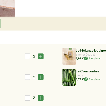
Le Mélange boulgou
Sachet (400 g)
2
2,99 €
Remplacer
Le Concombre
pièce
2
1,79 €
Remplacer
3