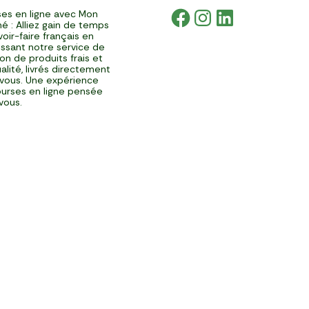
es en ligne avec Mon
é : Alliez gain de temps
voir-faire français en
issant notre service de
ison de produits frais et
alité, livrés directement
vous. Une expérience
urses en ligne pensée
vous.