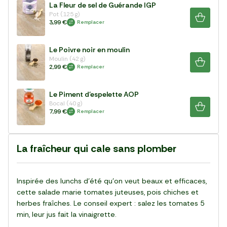
La Fleur de sel de Guérande IGP
Pot (125 g)
3,99 €
Remplacer
Le Poivre noir en moulin
Moulin (42 g)
2,99 €
Remplacer
Le Piment d'espelette AOP
Bocal (40 g)
7,99 €
Remplacer
La fraîcheur qui cale sans plomber
Inspirée des lunchs d’été qu’on veut beaux et efficaces,
cette salade marie tomates juteuses, pois chiches et
herbes fraîches. Le conseil expert : salez les tomates 5
min, leur jus fait la vinaigrette.