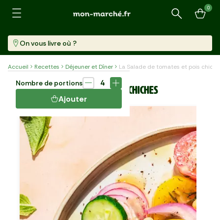
0
Recherche
On vous livre où ?
Accueil
Recettes
Déjeuner et Dîner
La Salade de tomates et pois chich
Plat
15 min
4
Nombre de portions
LA SALADE DE TOMATES ET POIS CHICHES
Ajouter