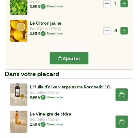
botte
1
0,99 €
Remplacer
Le Citron jaune
Env 3 pces (570 g)
3
2,85 €
Remplacer
Ajouter
Dans votre placard
L'Huile d'olive vierge extra Koroneiki 100%
Bouteille (500 ml)
8,99 €
Remplacer
Le Vinaigre de cidre
Bouteille (500 ml)
1,49 €
Remplacer