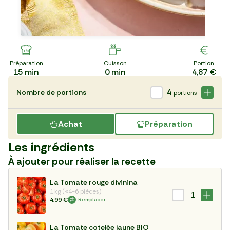
Préparation
Cuisson
Portion
15
min
0
min
4,87 €
4
Nombre de portions
portions
Achat
Préparation
Les ingrédients
À ajouter pour réaliser la recette
La Tomate rouge divinina
1 kg (≈4-6 pièces)
1
4,99 €
Remplacer
La Tomate cotelée jaune BIO