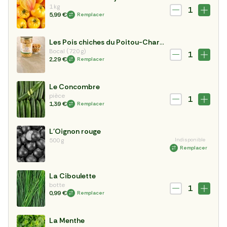
1 kg
1
5,99 €
Remplacer
Les Pois chiches du Poitou-Charentes
Bocal (720 g)
1
2,29 €
Remplacer
Le Concombre
pièce
1
1,39 €
Remplacer
L'Oignon rouge
500 g
Indisponible
Remplacer
La Ciboulette
botte
1
0,99 €
Remplacer
La Menthe