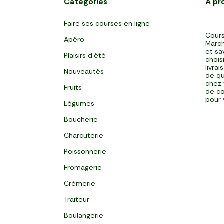
Catégories
À pr
Faire ses courses en ligne
Cours
Apéro
March
et sa
Plaisirs d'été
chois
livra
Nouveautés
de qu
chez 
Fruits
de co
pour 
Légumes
Boucherie
Charcuterie
Poissonnerie
Fromagerie
Crèmerie
Traiteur
Boulangerie