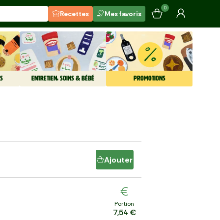
0
Recettes
Mes favoris
S
ENTRETIEN, SOINS & BÉBÉ
PROMOTIONS
Ajouter
Portion
7,54 €