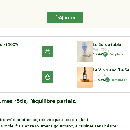
Ajouter
neiki 100%
Le Sel de table
Pot (750 g)
1,29 €
Remplacer
Le Vin blanc "Le S
bouteille
11,50 €
Remplacer
mes rôtis, l’équilibre parfait.
ronnée onctueuse, relevée juste ce qu’il faut.
simple, frais et résolument gourmand, à cuisiner sans hésiter.