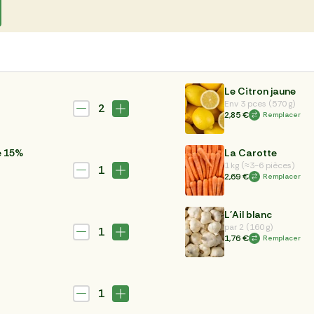
Le Citron jaune
Env 3 pces (570 g)
2
2,85 €
Remplacer
e 15%
La Carotte
1 kg (≈3-6 pièces)
1
2,69 €
Remplacer
L'Ail blanc
par 2 (160 g)
1
1,76 €
Remplacer
1