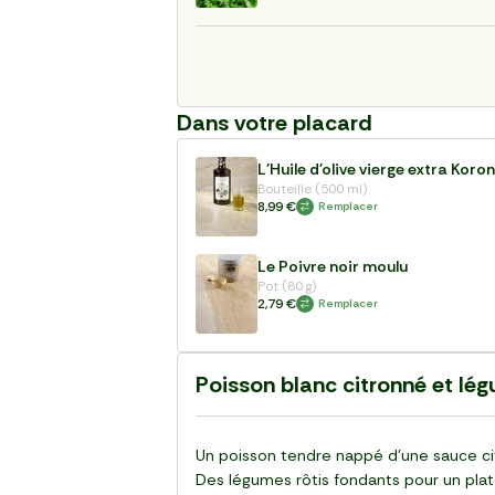
Dans votre placard
L'Huile d'olive vierge extra Koro
Bouteille (500 ml)
8,99 €
Remplacer
Le Poivre noir moulu
Pot (80 g)
2,79 €
Remplacer
Poisson blanc citronné et légu
Un poisson tendre nappé d’une sauce cit
Des légumes rôtis fondants pour un plat 