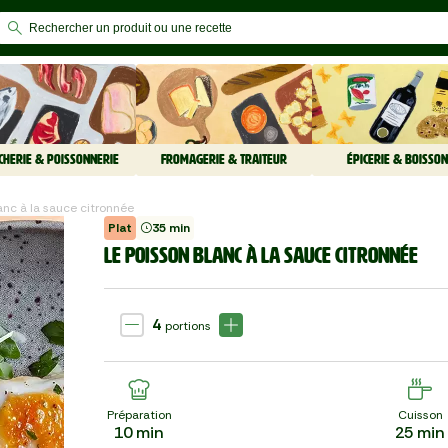
CHERIE & POISSONNERIE
FROMAGERIE & TRAITEUR
ÉPICERIE & BOISSON
lanc à la sauce citronnée
Plat
35 min
LE POISSON BLANC À LA SAUCE CITRONNÉE
4
portions
Préparation
Cuisson
10
min
25
min