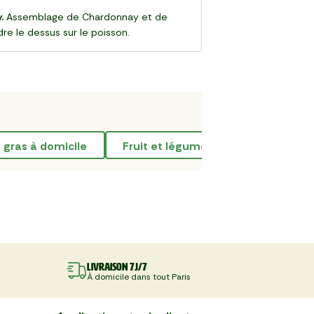
.
Assemblage de Chardonnay et de
ndre le dessus sur le poisson.
s gras à domicile
fruit et légume exotique
vi
Livraison 7J/7
À domicile dans tout Paris