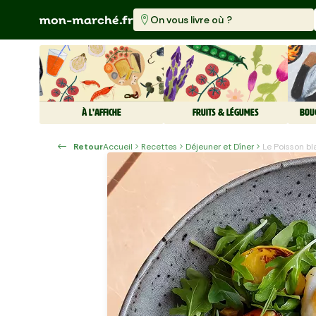
On vous livre où ?
À L'AFFICHE
FRUITS & LÉGUMES
BOU
Retour
Accueil
Recettes
Déjeuner et Dîner
Le Poisson b