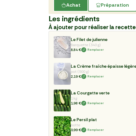
Achat
Préparation
Les ingrédients
À ajouter pour réaliser la recette
Le Filet de julienne
Barquette (340 g)
8,84 €
Remplacer
La Crème fraîche épaisse légèr
pot (500 g)
2,19 €
Remplacer
La Courgette verte
1 kg
1,98 €
Remplacer
Le Persil plat
botte
0,99 €
Remplacer