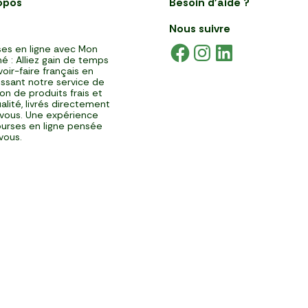
opos
Besoin d'aide ?
Nous suivre
es en ligne avec Mon
é : Alliez gain de temps
voir-faire français en
issant notre service de
ison de produits frais et
alité, livrés directement
vous. Une expérience
urses en ligne pensée
vous.