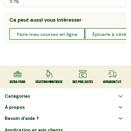
0.75L
Ca peut aussi vous intéresser
faire mes courses en ligne
épicerie à côté 
Ultra-frais
Sélection minutieuse
Des prix justes
Livraison 7J/7
Catégories
Faire ses courses en ligne
À propos
Apéro
Besoin d'aide ?
Courses en ligne avec Mon
Plaisirs d'été
Nous suivre
Marché : Alliez gain de temps
Application et avis clients