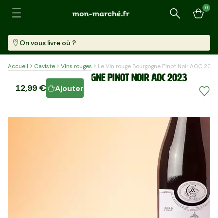
0
Recherche
On vous livre où ?
Accueil
Caviste
Vins rouges
Le Vin rouge Bourgogne Pinot Noir AOC 2023
Le Vin rouge Bourgogne Pinot Noir AOC 2023
12,99 €
Ajouter
Bouteille (750 Ml)
17,32 €/l