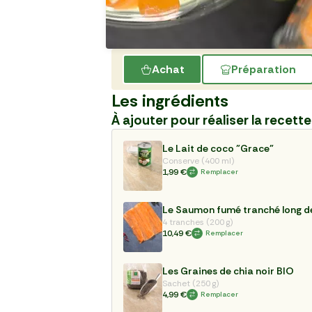
Achat
Préparation
Les ingrédients
À ajouter pour réaliser la recette
Le Lait de coco "Grace"
Conserve (400 ml)
1,99 €
Remplacer
Le Saumon fumé tranché long d
4 tranches (200 g)
10,49 €
Remplacer
Les Graines de chia noir BIO
Sachet (250 g)
4,99 €
Remplacer