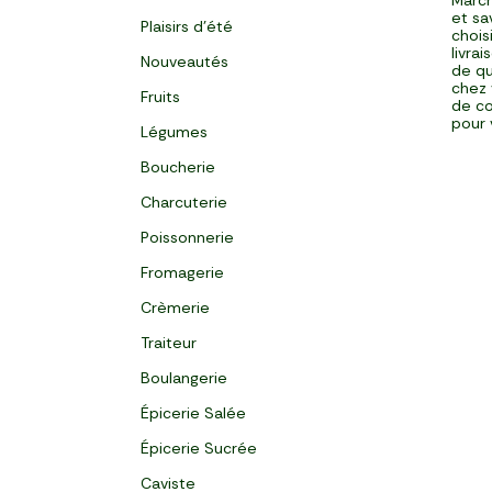
March
et sa
Plaisirs d'été
chois
livra
Nouveautés
de qu
chez 
Fruits
de co
pour 
Légumes
Boucherie
Charcuterie
Poissonnerie
Fromagerie
Crèmerie
Traiteur
Boulangerie
Épicerie Salée
Épicerie Sucrée
Caviste