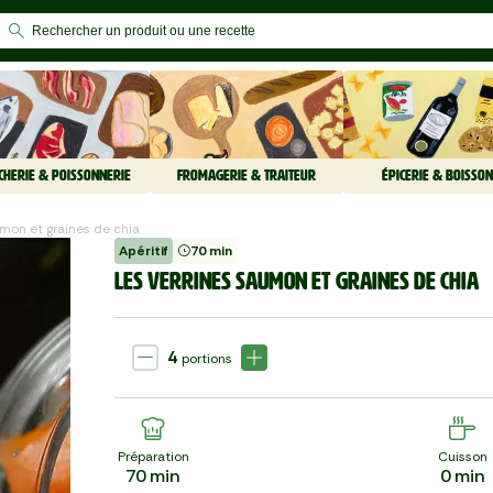
CHERIE & POISSONNERIE
FROMAGERIE & TRAITEUR
ÉPICERIE & BOISSON
umon et graines de chia
Apéritif
70 min
LES VERRINES SAUMON ET GRAINES DE CHIA
4
portions
Préparation
Cuisson
70
min
0
min