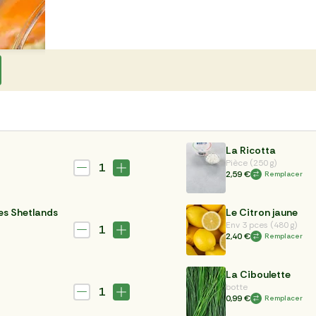
La Ricotta
Pièce (250 g)
1
2,59 €
Remplacer
es Shetlands
Le Citron jaune
Env 3 pces (480 g)
1
2,40 €
Remplacer
La Ciboulette
botte
1
0,99 €
Remplacer