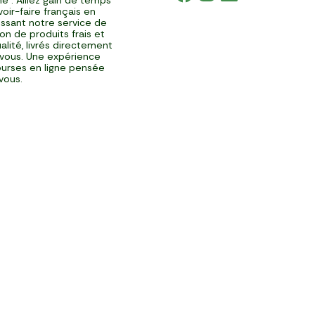
é : Alliez gain de temps
voir-faire français en
issant notre service de
ison de produits frais et
alité, livrés directement
vous. Une expérience
urses en ligne pensée
vous.