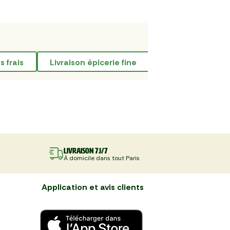
ts frais
livraison épicerie fine
boeuf merlan
Livraison 7J/7
À domicile dans tout Paris
Application et avis clients