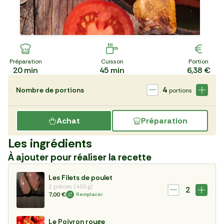
Préparation
Cuisson
Portion
20
min
45
min
6,38 €
4
Nombre de portions
portions
Achat
Préparation
Les ingrédients
À ajouter pour réaliser la recette
Les Filets de poulet
2 pièces (400 g)
2
7,00 €
Remplacer
Le Poivron rouge