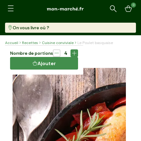
0
Recherche
On vous livre où ?
Accueil
Recettes
Cuisine conviviale
Le Poulet basquaise
Plat
65 min
4
Nombre de portions
LE POULET BASQUAISE
Ajouter