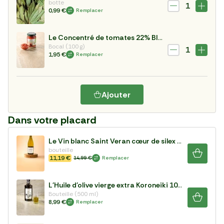
botte
1
0,99 €
Remplacer
Le Concentré de tomates 22% BIO
Bocal (100 g)
1
1,95 €
Remplacer
Ajouter
Dans votre placard
Le Vin blanc Saint Veran cœur de silex AOP 2023
bouteille
11,19 €
14,99 €
Remplacer
L'Huile d'olive vierge extra Koroneiki 100%
Bouteille (500 ml)
8,99 €
Remplacer